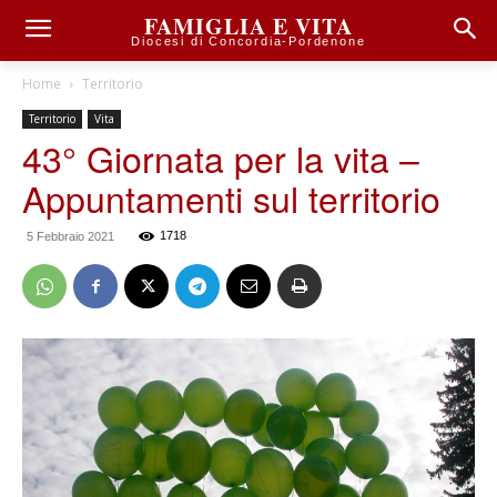
FAMIGLIA E VITA
Diocesi di Concordia-Pordenone
Home
Territorio
Territorio
Vita
43° Giornata per la vita –
Appuntamenti sul territorio
1718
5 Febbraio 2021