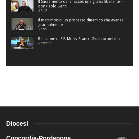
Il Sacramento delle nozze: una grazia liberante -
don Paolo Gentili
21:10
Il matrimonio: un processo dinamico che avanza
gradualmente
51:06
Relazione di S.E. Mons. Franco Giulio brambilla
01:00:08
Diocesi
Concordia-Pordenone