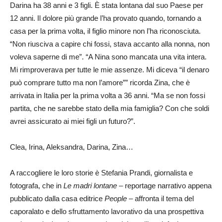
Darina ha 38 anni e 3 figli. È stata lontana dal suo Paese per
12 anni. Il dolore più grande l’ha provato quando, tornando a
casa per la prima volta, il figlio minore non l’ha riconosciuta.
“Non riusciva a capire chi fossi, stava accanto alla nonna, non
voleva saperne di me”. “A Nina sono mancata una vita intera.
Mi rimproverava per tutte le mie assenze. Mi diceva “il denaro
può comprare tutto ma non l’amore”” ricorda Zina, che è
arrivata in Italia per la prima volta a 36 anni. “Ma se non fossi
partita, che ne sarebbe stato della mia famiglia? Con che soldi
avrei assicurato ai miei figli un futuro?”.
Clea, Irina, Aleksandra, Darina, Zina…
A raccogliere le loro storie è Stefania Prandi, giornalista e
fotografa, che in
Le madri lontane
– reportage narrativo appena
pubblicato dalla casa editrice
People
– affronta il tema del
caporalato e dello sfruttamento lavorativo da una prospettiva