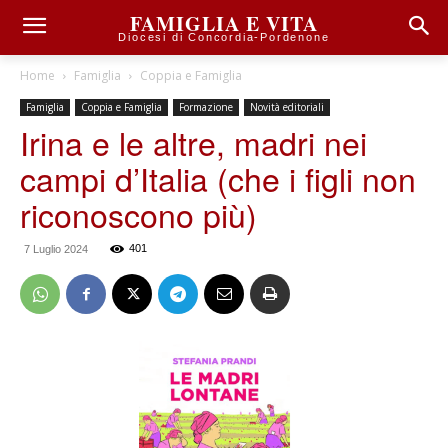
FAMIGLIA E VITA
Diocesi di Concordia-Pordenone
Home
Famiglia
Coppia e Famiglia
Famiglia
Coppia e Famiglia
Formazione
Novità editoriali
Irina e le altre, madri nei
campi d’Italia (che i figli non
riconoscono più)
401
7 Luglio 2024