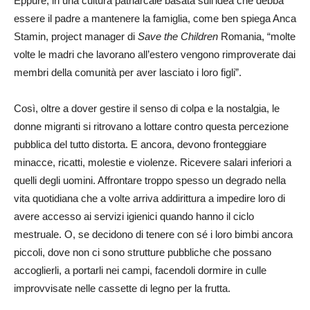
Eppure, in una cultura patriarcale basata sull’idea che debba
essere il padre a mantenere la famiglia, come ben spiega Anca
Stamin, project manager di
Save the Children
Romania, “molte
volte le madri che lavorano all’estero vengono rimproverate dai
membri della comunità per aver lasciato i loro figli”.
Così, oltre a dover gestire il senso di colpa e la nostalgia, le
donne migranti si ritrovano a lottare contro questa percezione
pubblica del tutto distorta. E ancora, devono fronteggiare
minacce, ricatti, molestie e violenze. Ricevere salari inferiori a
quelli degli uomini. Affrontare troppo spesso un degrado nella
vita quotidiana che a volte arriva addirittura a impedire loro di
avere accesso ai servizi igienici quando hanno il ciclo
mestruale. O, se decidono di tenere con sé i loro bimbi ancora
piccoli, dove non ci sono strutture pubbliche che possano
accoglierli, a portarli nei campi, facendoli dormire in culle
improvvisate nelle cassette di legno per la frutta.