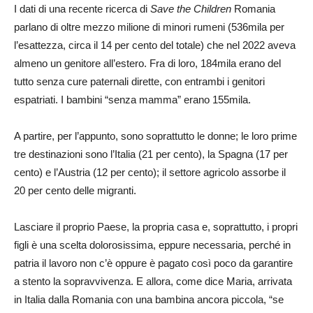
I dati di una recente ricerca di
Save the Children
Romania
parlano di oltre mezzo milione di minori rumeni (536mila per
l’esattezza, circa il 14 per cento del totale) che nel 2022 aveva
almeno un genitore all’estero. Fra di loro, 184mila erano del
tutto senza cure paternali dirette, con entrambi i genitori
espatriati. I bambini “senza mamma” erano 155mila.
A partire, per l’appunto, sono soprattutto le donne; le loro prime
tre destinazioni sono l’Italia (21 per cento), la Spagna (17 per
cento) e l’Austria (12 per cento); il settore agricolo assorbe il
20 per cento delle migranti.
Lasciare il proprio Paese, la propria casa e, soprattutto, i propri
figli è una scelta dolorosissima, eppure necessaria, perché in
patria il lavoro non c’è oppure è pagato così poco da garantire
a stento la sopravvivenza. E allora, come dice Maria, arrivata
in Italia dalla Romania con una bambina ancora piccola, “se