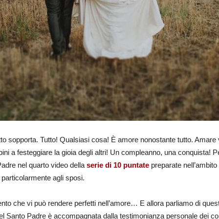
tto sopporta. Tutto! Qualsiasi cosa! È amore nonostante tutto. Amare vuol
i a festeggiare la gioia degli altri! Un compleanno, una conquista! Per
 Padre nel quarto video della
serie di 10 puntate
preparate nell’ambito
 particolarmente agli sposi.
ento che vi può rendere perfetti nell’amore… E allora parliamo di que
 del Santo Padre è accompagnata dalla testimonianza personale dei coniu