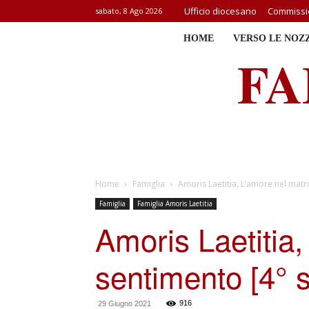
Ufficio diocesano
Commissio
sabato, 8 Ago 2026
HOME
VERSO LE NOZ
FA
Home
Famiglia
Amoris Laetitia, L’amore nel mat
Famiglia
Famiglia Amoris Laetitia
Amoris Laetitia
sentimento [4° s
916
29 Giugno 2021