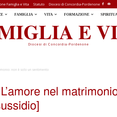
ne Famiglia e Vita
Statuto
Diocesi di Concordia-Pordenone
ZE
FAMIGLIA
VITA
FORMAZIONE
SPIRITU
MIGLIA E V
Diocesi di Concordia-Pordenone
rimonio: non è solo un sentimento
, L’amore nel matrimonio
ussidio]