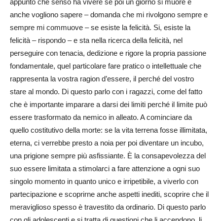
appunto che senso ha vivere se poi un giorno si muore e
anche vogliono sapere – domanda che mi rivolgono sempre e
sempre mi commuove – se esiste la felicità. Si, esiste la
felicità – rispondo – e sta nella ricerca della felicità, nel
perseguire con tenacia, dedizione e rigore la propria passione
fondamentale, quel particolare fare pratico o intellettuale che
rappresenta la vostra ragion d’essere, il perché del vostro
stare al mondo. Di questo parlo con i ragazzi, come del fatto
che è importante imparare a darsi dei limiti perché il limite può
essere trasformato da nemico in alleato. A cominciare da
quello costitutivo della morte: se la vita terrena fosse illimitata,
eterna, ci verrebbe presto a noia per poi diventare un incubo,
una prigione sempre più asfissiante. È la consapevolezza del
suo essere limitata a stimolarci a fare attenzione a ogni suo
singolo momento in quanto unico e irripetibile, a viverlo con
partecipazione e scoprirne anche aspetti inediti, scoprire che il
meraviglioso spesso è travestito da ordinario. Di questo parlo
con gli adolescenti e si tratta di questioni che li accendono, li