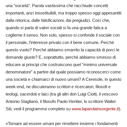
una “società”. Parola vastissima che racchiude concetti
importanti, anzi insostituibili, ma troppo spesso oggi appesantiti
dalla retorica, dalle falsificazioni, dai pregiudizi. Così che,
quando si parla di valori sociali si fa una grande fatica a
coglierne il senso. Non solo, spesso si confonde il sociale con
il personale, l’interesse privato con il bene comune. Perché
questo vuoto? Perché abbiamo smarrito la capacità di porci le
domande giuste? E, soprattutto, perché abbiamo smesso di
educare ai principi che costruiscono quel “minimo universale
denominatore” a partire dal quale possiamo riconoscerci come
una società e chiamarci di nuovo umani? A Ceresole, in questo
week-end, ne discuteranno scrittori e ricercatori, filosofi e
teologi, sacerdoti e laici (tra gli altri don Luigi Ciotti, il vescovo
Antonio Staglianò, il filosofo Paolo Heritier, lo scrittore Walter
Siti, vedi il programma completo su
www.laparolainsorgente.it
).
«Tornare ad essere umani per rimettere insieme i fondamenti