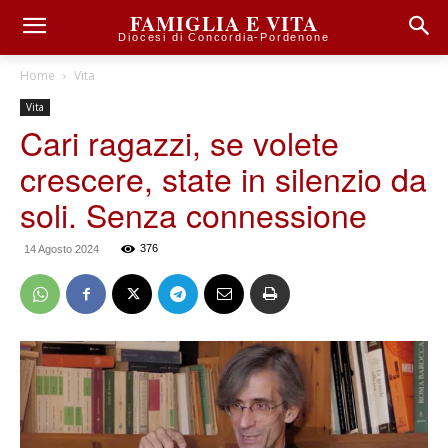
FAMIGLIA E VITA
Diocesi di Concordia-Pordenone
Home
Vita
Vita
Cari ragazzi, se volete
crescere, state in silenzio da
soli. Senza connessione
376
14 Agosto 2024