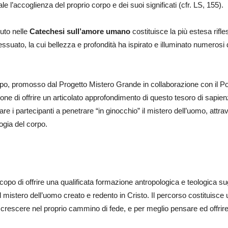
 l’accoglienza del proprio corpo e dei suoi significati (cfr. LS, 155).
uto nelle
Catechesi sull’amore umano
costituisce la più estesa rifle
suato, la cui bellezza e profondità ha ispirato e illuminato numeros
, promosso dal Progetto Mistero Grande in collaborazione con il Ponti
ne di offrire un articolato approfondimento di questo tesoro di sapienz
 i partecipanti a penetrare “in ginocchio” il mistero dell’uomo, attrav
ogia del corpo.
opo di offrire una qualificata formazione antropologica e teologica s
l mistero dell’uomo creato e redento in Cristo. Il percorso costituisce 
 crescere nel proprio cammino di fede, e per meglio pensare ed offrire 