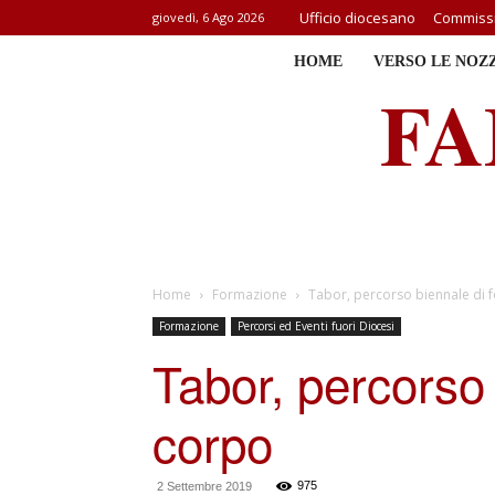
Ufficio diocesano
Commissi
giovedì, 6 Ago 2026
HOME
VERSO LE NOZ
FA
Home
Formazione
Tabor, percorso biennale di 
Formazione
Percorsi ed Eventi fuori Diocesi
Tabor, percorso 
corpo
975
2 Settembre 2019