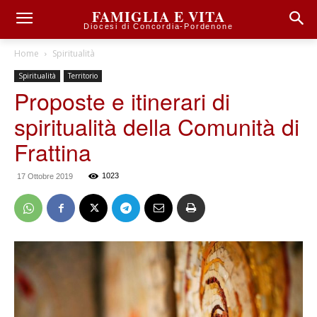
FAMIGLIA E VITA
Diocesi di Concordia-Pordenone
Home
Spiritualità
Spiritualità
Territorio
Proposte e itinerari di
spiritualità della Comunità di
Frattina
1023
17 Ottobre 2019