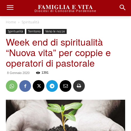
FAMIGLIA E VITA
Diocesi di Concordia-Pordenone
Home
Spiritualità
Spiritualità
Territorio
Verso le nozze
Week end di spiritualità
“Nuova vita” per coppie e
operatori di pastorale
1391
8 Gennaio 2020