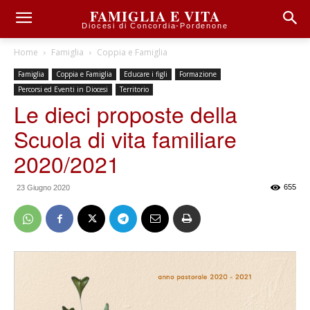
FAMIGLIA E VITA
Diocesi di Concordia-Pordenone
Home
Famiglia
Coppia e Famiglia
Famiglia
Coppia e Famiglia
Educare i figli
Formazione
Percorsi ed Eventi in Diocesi
Territorio
Le dieci proposte della
Scuola di vita familiare
2020/2021
655
23 Giugno 2020