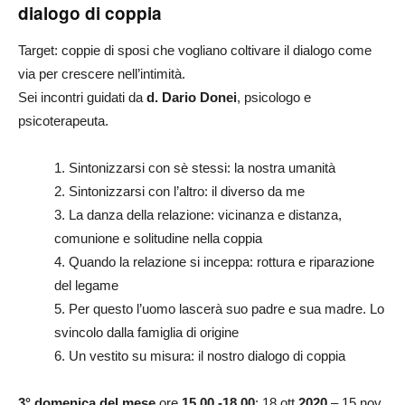
dialogo di coppia
Target: coppie di sposi che vogliano coltivare il dialogo come
via per crescere nell’intimità.
Sei incontri guidati da
d. Dario Donei
, psicologo e
psicoterapeuta.
1. Sintonizzarsi con sè stessi: la nostra umanità
2. Sintonizzarsi con l’altro: il diverso da me
3. La danza della relazione: vicinanza e distanza,
comunione e solitudine nella coppia
4. Quando la relazione si inceppa: rottura e riparazione
del legame
5. Per questo l’uomo lascerà suo padre e sua madre. Lo
svincolo dalla famiglia di origine
6. Un vestito su misura: il nostro dialogo di coppia
3° domenica del mese
ore
15.00 -18.00
: 18 ott
2020
– 15 nov