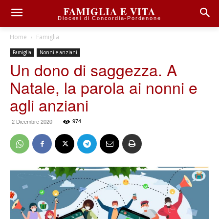
FAMIGLIA E VITA
Diocesi di Concordia-Pordenone
Home
Famiglia
Famiglia
Nonni e anziani
Un dono di saggezza. A
Natale, la parola ai nonni e
agli anziani
974
2 Dicembre 2020