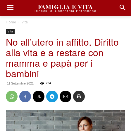
FAMIGLIA E VITA
Diocesi di Concordia-Pordenone
Home
Vita
Vita
No all’utero in affitto. Diritto
alla vita e a restare con
mamma e papà per i
bambini
724
11 Settembre 2021