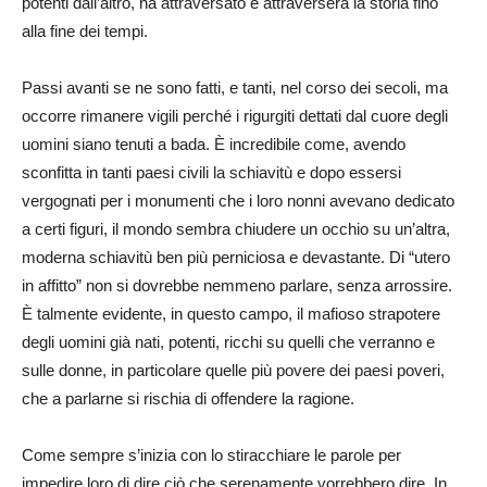
potenti dall’altro, ha attraversato e attraverserà la storia fino
alla fine dei tempi.
Passi avanti se ne sono fatti, e tanti, nel corso dei secoli, ma
occorre rimanere vigili perché i rigurgiti dettati dal cuore degli
uomini siano tenuti a bada. È incredibile come, avendo
sconfitta in tanti paesi civili la schiavitù e dopo essersi
vergognati per i monumenti che i loro nonni avevano dedicato
a certi figuri, il mondo sembra chiudere un occhio su un’altra,
moderna schiavitù ben più perniciosa e devastante. Di “utero
in affitto” non si dovrebbe nemmeno parlare, senza arrossire.
È talmente evidente, in questo campo, il mafioso strapotere
degli uomini già nati, potenti, ricchi su quelli che verranno e
sulle donne, in particolare quelle più povere dei paesi poveri,
che a parlarne si rischia di offendere la ragione.
Come sempre s’inizia con lo stiracchiare le parole per
impedire loro di dire ciò che serenamente vorrebbero dire. In