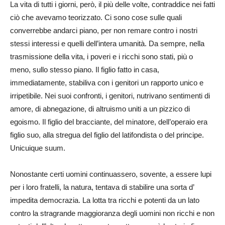
La vita di tutti i giorni, però, il più delle volte, contraddice nei fatti
ciò che avevamo teorizzato. Ci sono cose sulle quali
converrebbe andarci piano, per non remare contro i nostri
stessi interessi e quelli dell’intera umanità. Da sempre, nella
trasmissione della vita, i poveri e i ricchi sono stati, più o
meno, sullo stesso piano. Il figlio fatto in casa,
immediatamente, stabiliva con i genitori un rapporto unico e
irripetibile. Nei suoi confronti, i genitori, nutrivano sentimenti di
amore, di abnegazione, di altruismo uniti a un pizzico di
egoismo. Il figlio del bracciante, del minatore, dell’operaio era
figlio suo, alla stregua del figlio del latifondista o del principe.
Unicuique suum.
Nonostante certi uomini continuassero, sovente, a essere lupi
per i loro fratelli, la natura, tentava di stabilire una sorta d’
impedita democrazia. La lotta tra ricchi e potenti da un lato
contro la stragrande maggioranza degli uomini non ricchi e non