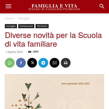
FAMIGLIA E VITA
Diocesi di Concordia-Pordenone
Home
Famiglia
Famiglia
Formazione
Territorio
Diverse novità per la Scuola
di vita familiare
1884
1 Agosto 2022