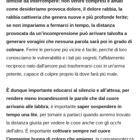
difficile da interrompere: non venire compresi e amati
come desideriamo provoca dolore, il dolore rabbia, la
rabbia cattiveria che genera nuove e più profonde ferite;
se non impariamo a fermarci in tempo, la distanza
provocata da un’incomprensione può arrivare talvolta a
generare voragini che nessuna parola sarà poi in grado di
colmare
. Ferire le persone più vicine è facile, perché di loro
conosciamo le vulnerabilità e i lati più segreti; l’affidamento
reciproco nato dall’amore può trasformarsi così in un’arma
potente, capace di colpire proprio là dove farà più male.
È dunque importante educarci al silenzio e all’attesa, per
rendere meno incandescenti le parole che dal cuore
arrivano alle labbra
; è importante
saper sospendere in
tempo una lite
, per tornare a parlarci quando avremo trovato
la distanza giusta per vedere le cose anche con gli occhi
dell’altro. È importante
coltivare sempre nel cuore
l’immagine buona di coloro che amiamo
, la consapevolezza