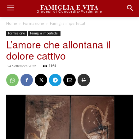
FAMIGLIA E VITA
Diocesi di Concordia-Pordenone
Home
Formazione
Famiglia imperfetta!
Formazione
Famiglia imperfetta!
L’amore che allontana il
dolore cattivo
1164
24 Settembre 2022