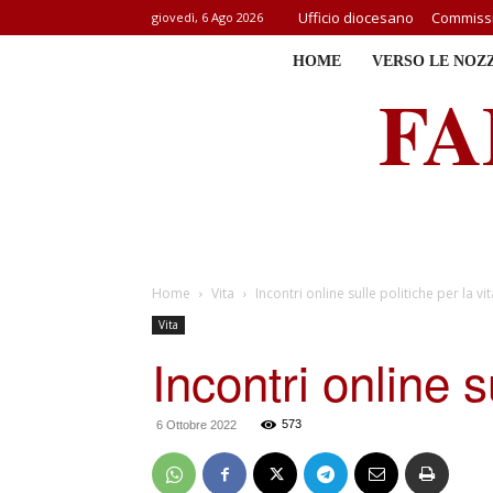
Ufficio diocesano
Commissi
giovedì, 6 Ago 2026
HOME
VERSO LE NOZ
FA
Home
Vita
Incontri online sulle politiche per la vit
Vita
Incontri online s
573
6 Ottobre 2022