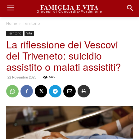
FAMIGLIA E VITA
Diocesi di Concordia-Pordenone
Home
Territorio
Territorio
Vita
La riflessione dei Vescovi
del Triveneto: suicidio
assistito o malati assistiti?
545
22 Novembre 2023