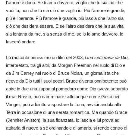
l’amore è dono. Se ti amo davvero, voglio che tu sia ciò che
vuoi tu, non che tu sia ciò che voglio io. Più l’amore è grande,
più è liberante. Più l’amore è grande, più lascia che l’altro sia
ciò che desidera essere. E se l’altro desidera che la sua vita
sia lontana da me, sia senza di me, se io lo amo davvero, lo
lascerò andare.
Lo racconta benissimo un film del 2003,
Una settimana da Dio
,
interpretato, tra gli altri, da Morgan Freeman nel ruolo di Dio e
da Jim Carrey nel ruolo di Bruce Nolan, un giornalista che
riceve da Dio tutti i suoi poteri. Bruce diventa onnipotente: può
apire in due una zuppa al pomodoro come Dio aveva separato
il mar Rosso, può camminare sulle acque come Gesù nei
Vangeli, può addirittura spostare la Luna, avvicinandola alla
Terra in occasione di una serata romantica. Ma quando Grace
(Jennifer Aniston), la sua fidanzata, lo lascia e lui prova ad
attirarla di nuovo a sé ordinandole di amarlo, si rende contro di