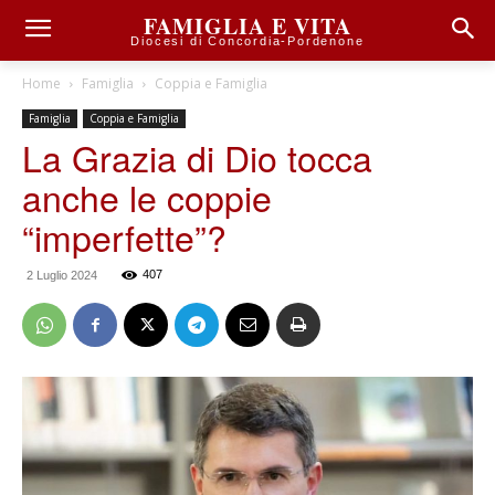
FAMIGLIA E VITA
Diocesi di Concordia-Pordenone
Home
Famiglia
Coppia e Famiglia
Famiglia
Coppia e Famiglia
La Grazia di Dio tocca
anche le coppie
“imperfette”?
407
2 Luglio 2024