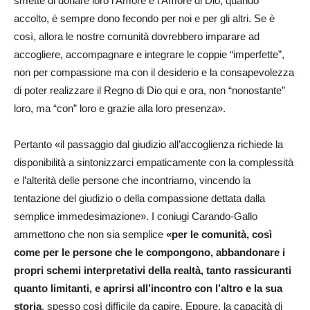
smette di donare loro l’Amore e l’Amore di Dio, quando
accolto, è sempre dono fecondo per noi e per gli altri. Se è
così, allora le nostre comunità dovrebbero imparare ad
accogliere, accompagnare e integrare le coppie “imperfette”,
non per compassione ma con il desiderio e la consapevolezza
di poter realizzare il Regno di Dio qui e ora, non “nonostante”
loro, ma “con” loro e grazie alla loro presenza».
Pertanto «il passaggio dal giudizio all’accoglienza richiede la
disponibilità a sintonizzarci empaticamente con la complessità
e l’alterità delle persone che incontriamo, vincendo la
tentazione del giudizio o della compassione dettata dalla
semplice immedesimazione». I coniugi Carando-Gallo
ammettono che non sia semplice
«per le comunità, così
come per le persone che le compongono, abbandonare i
propri schemi interpretativi della realtà, tanto rassicuranti
quanto limitanti, e aprirsi all’incontro con l’altro e la sua
storia
, spesso così difficile da capire. Eppure, la capacità di