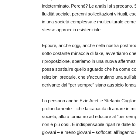
indeterminato. Perché? Le analisi si sprecano. Se
fluidità sociale, perenni sollecitazioni virtuali
in una società complessa e multiculturale come
stesso approccio esistenziale.
Eppure, anche oggi, anche nella nostra postmod
sotto costante minaccia di fake, avvertiamo ch
riproposizione, speriamo in una nuova affermaz
possa sostituire quello sguardo che ha come confi
relazioni precarie, che s’accumulano una sull’al
derivante dal “per sempre” siano auspicio fond
Lo pensano anche Ezio Aceti e Stefania Cagliani
profondamente – che la capacità di amare in modo
società, allora torniamo ad educare al “per se
non è più così. È indispensabile ripartire dalle fo
giovani – e meno giovani – soffocati all’inganno 