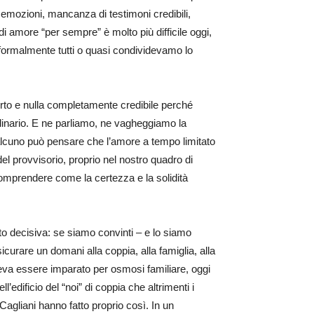
e emozioni, mancanza di testimoni credibili,
i amore “per sempre” è molto più difficile oggi,
formalmente tutti o quasi condividevamo lo
rto e nulla completamente credibile perché
dinario. E ne parliamo, ne vagheggiamo la
alcuno può pensare che l’amore a tempo limitato
el provvisorio, proprio nel nostro quadro di
comprendere come la certezza e la solidità
o decisiva: se siamo convinti – e lo siamo
urare un domani alla coppia, alla famiglia, alla
eva essere imparato per osmosi familiare, oggi
’edificio del “noi” di coppia che altrimenti i
Cagliani hanno fatto proprio così. In un