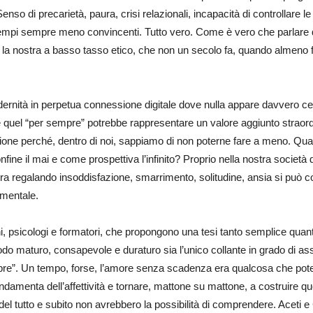
nso di precarietà, paura, crisi relazionali, incapacità di controllare l
, esempi sempre meno convincenti. Tutto vero. Come è vero che parlare d
 la nostra a basso tasso etico, che non un secolo fa, quando almeno 
ernità in perpetua connessione digitale dove nulla appare davvero ce
e quel “per sempre” potrebbe rappresentare un valore aggiunto straor
ione perché, dentro di noi, sappiamo di non poterne fare a meno. Qu
ne il mai e come prospettiva l’infinito? Proprio nella nostra società d
tra regalando insoddisfazione, smarrimento, solitudine, ansia si può 
amentale.
, psicologi e formatori, che propongono una tesi tanto semplice quant
 maturo, consapevole e duraturo sia l’unico collante in grado di assic
mpre”. Un tempo, forse, l’amore senza scadenza era qualcosa che pot
ndamenta dell’affettività e tornare, mattone su mattone, a costruire quell
del tutto e subito non avrebbero la possibilità di comprendere. Aceti e 