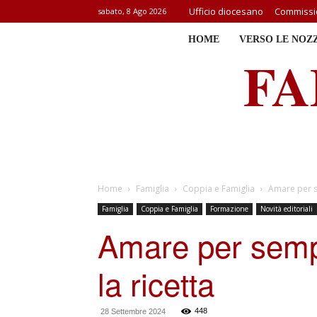
Ufficio diocesano
Commissio
sabato, 8 Ago 2026
HOME
VERSO LE NOZ
FA
Home
Famiglia
Coppia e Famiglia
Amare per s
Famiglia
Coppia e Famiglia
Formazione
Novità editoriali
Amare per sempr
la ricetta
448
28 Settembre 2024