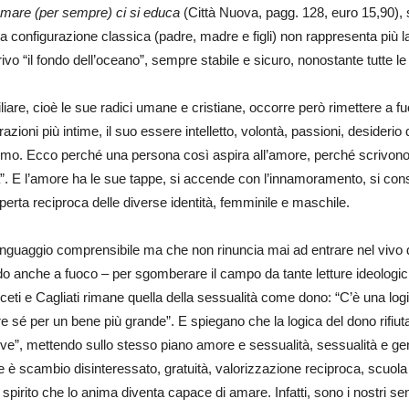
mare (per sempre) ci si educa
(Città Nuova, pagg. 128, euro 15,90), 
 configurazione classica (padre, madre e figli) non rappresenta più l
vo “il fondo dell’oceano”, sempre stabile e sicuro, nonostante tutte le
iliare, cioè le sue radici umane e cristiane, occorre però rimettere a f
azioni più intime, il suo essere intelletto, volontà, passioni, desiderio
omo. Ecco perché una persona così aspira all’amore, perché scrivono i 
vita”. E l’amore ha le sue tappe, si accende con l’innamoramento, si co
operta reciproca delle diverse identità, femminile e maschile.
linguaggio comprensibile ma che non rinuncia mai ad entrare nel vivo
o anche a fuoco – per sgomberare il campo da tante letture ideologiche –
eti e Cagliati rimane quella della sessualità come dono: “C’è una logi
re sé per un bene più grande”. E spiegano che la logica del dono rifiuta
ve”, mettendo sullo stesso piano amore e sessualità, sessualità e genit
re è scambio disinteressato, gratuità, valorizzazione reciproca, scuol
irito che lo anima diventa capace di amare. Infatti, sono i nostri sensi