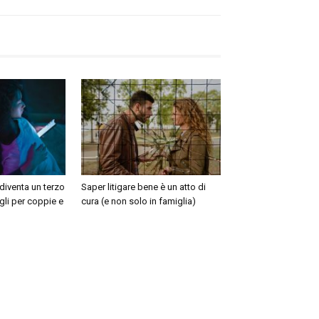
diventa un terzo
Saper litigare bene è un atto di
li per coppie e
cura (e non solo in famiglia)