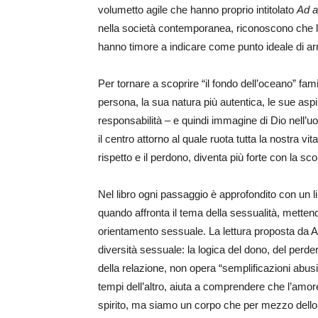
volumetto agile che hanno proprio intitolato
Ad a
nella società contemporanea, riconoscono che la
hanno timore a indicare come punto ideale di arri
Per tornare a scoprire “il fondo dell’oceano” fam
persona, la sua natura più autentica, le sue aspir
responsabilità – e quindi immagine di Dio nell’u
il centro attorno al quale ruota tutta la nostra 
rispetto e il perdono, diventa più forte con la sc
Nel libro ogni passaggio è approfondito con un 
quando affronta il tema della sessualità, mettend
orientamento sessuale. La lettura proposta da Ac
diversità sessuale: la logica del dono, del perde
della relazione, non opera “semplificazioni abusi
tempi dell’altro, aiuta a comprendere che l’amo
spirito, ma siamo un corpo che per mezzo dello sp