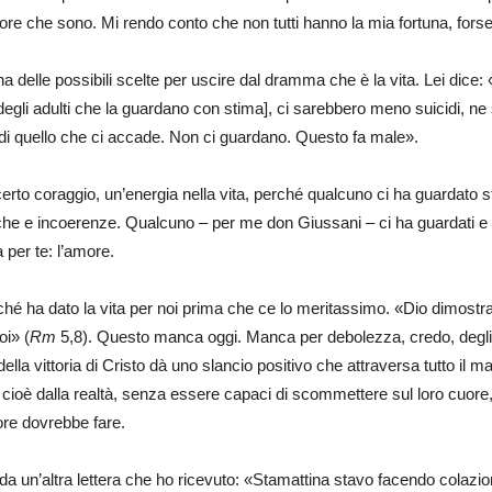
re che sono. Mi rendo conto che non tutti hanno la mia fortuna, forse 
 delle possibili scelte per uscire dal dramma che è la vita. Lei dice: «S
 degli adulti che la guardano con stima], ci sarebbero meno suicidi, ne
 di quello che ci accade. Non ci guardano. Questo fa male».
certo coraggio, un’energia nella vita, perché qualcuno ci ha guardato
atiche e incoerenze. Qualcuno – per me don Giussani – ci ha guardati e h
 per te: l’amore.
hé ha dato la vita per noi prima che ce lo meritassimo. «Dio dimostra
oi» (
Rm
5,8). Questo manca oggi. Manca per debolezza, credo, degli a
della vittoria di Cristo dà uno slancio positivo che attraversa tutto il ma
, cioè dalla realtà, senza essere capaci di scommettere sul loro cuore,
tore dovrebbe fare.
a un’altra lettera che ho ricevuto: «Stamattina stavo facendo colazio