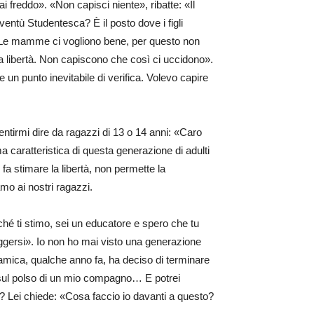
freddo». «Non capisci niente», ribatte: «Il
ntù Studentesca? È il posto dove i figli
Le mamme ci vogliono bene, per questo non
a libertà. Non capiscono che così ci uccidono».
 un punto inevitabile di verifica. Volevo capire
ntirmi dire da ragazzi di 13 o 14 anni: «Caro
 caratteristica di questa generazione di adulti
fa stimare la libertà, non permette la
mo ai nostri ragazzi.
ché ti stimo, sei un educatore e spero che tu
ggersi». Io non ho mai visto una generazione
 amica, qualche anno fa, ha deciso di terminare
i sul polso di un mio compagno… E potrei
e? Lei chiede: «Cosa faccio io davanti a questo?