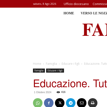
Ufficio diocesano
Commissio
sabato, 8 Ago 2026
HOME
VERSO LE NOZ
FA
Home
Famiglia
Educare i figli
Educazione. Tutt
Famiglia
Educare i figli
Educazione. Tut
416
1 Ottobre 2024