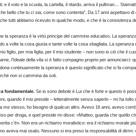
ti: e il voto e la scuola, la cartella, il ritardo, arriva il pullman… S
he bello che tu ci sia, come sono contenta”. Da 17 anni aspettavo di 
che tutti abbiamo ricevuto in qualche modo, e che è la consistenza del
he la speranza è la virtù principe del cammino educativo. La speranza
endo a volte la cosa giusta e tante volte la cosa sbagliata. La speranz
mio figlio, per mia figlia, per il mio studente – non sono io ciò che il c
o carne, l’Ideale della vita si è fatto compagno proprio per annunciarci: 
ridona continuamente la speranza è questo significato che si fa comp
erché non si cammina da soli.
nza fondamentale.
Se io sono debole è Lui che è forte e questo è possi
anni, quando il mio preside – letteralmente senza saperlo – mi ha tolto
 a me stesso, ho bisogno di qualcun altro. Avevo 16 anni, avevo comb
so per droga, e quel preside mi disse: «Matteo, guarda che quello che
ita c’è». Non era un richiamo moralistico: era il richiamo morale più a
aveva mai osato. Nessuno si era preso la responsabilità di dirmi: «