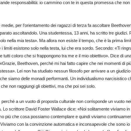
ande responsabilità: io cammino con te in questa promessa che non m
edie, per l’orientamento dei ragazzi di terza fa ascoltare Beethoven e
arato ascoltandolo. Una studentessa, 13 anni, ha scritto tre giudizi.
 solo nella mia testa». Ma allora non esiste il tempo, che è la prima limit
 limiti esistono solo nella testa, lui che era sordo. Secondo: «Ti ring
o e tutti coloro che si frappongono tra me e il mio obiettivo». Dice di 
osto: «Grazie, Beethoven, perché mi hai fatto capire che nei momenti di
ssa». Lei non ha studiato nessun filosofo per arrivare a un giudizio 
che siamo delle monadi performanti. Un individualismo narcisistico che ci
che non raggiungi gli obiettivi, ma che poi sei solo.
,
perché a un vuoto di proposta culturale non corrisponde un vuoto nei 
osta. Lo scrittore David Foster Wallace dice: «Noi solitamente viviamo 
mo più che cosa possiamo contemplare e quindi viviamo continuamente
«Viviamo con la convinzione automatica e inconsapevole che sono io i