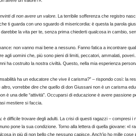
non avere un valore?».
nvinti di non avere un valore
. La terribile sofferenza che registro na
o che ti guarda con uno sguardo di misericordia: è questa la parola gius
 darebbe la vita per te, senza prima chiederti qualcosa in cambio, se
ance: non vanno mai bene a nessuno. Fanno fatica a incontrare qualcu
re agli uomini che, più sono pieni di limiti, peccatori, ammalati, poveri
nni ha costruito la nostra civiltà. Questo, nella mia esperienza person
abilità ha un educatore che vive il carisma?” – rispondo così: la resp
e altro, vorrebbe dire che quello di don Giussani non è un carisma ed
 è una delle “attività”. Occuparsi di educazione è avere passione per l
asi mestiere si faccia.
:
è difficile trovare degli adulti. La crisi di questi ragazzi – compresi i 
ognuno pone la sua condizione. Torno alla lettera di quella giovane: «I
cosa in più di non bello che nessuno capisce. Anch’io ho mille cose 