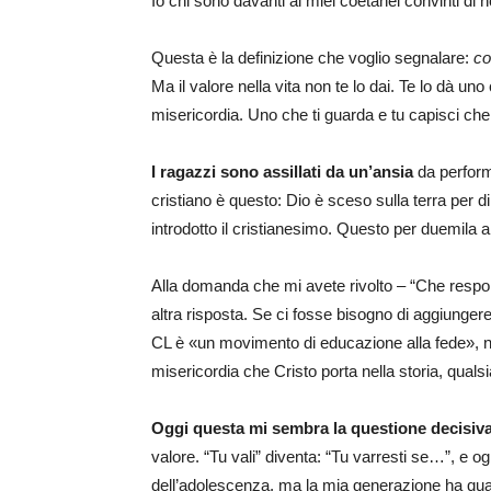
Io chi sono davanti ai miei coetanei convinti di 
Questa è la definizione che voglio segnalare:
co
Ma il valore nella vita non te lo dai. Te lo dà un
misericordia. Uno che ti guarda e tu capisci che
I ragazzi sono assillati da un’ansia
da perform
cristiano è questo: Dio è sceso sulla terra per di
introdotto il cristianesimo. Questo per duemila a
Alla domanda che mi avete rivolto – “Che respons
altra risposta. Se ci fosse bisogno di aggiunger
CL è «un movimento di educazione alla fede», non
misericordia che Cristo porta nella storia, qualsi
Oggi questa mi sembra la questione decisiva
valore. “Tu vali” diventa: “Tu varresti se…”, e 
dell’adolescenza, ma la mia generazione ha qual