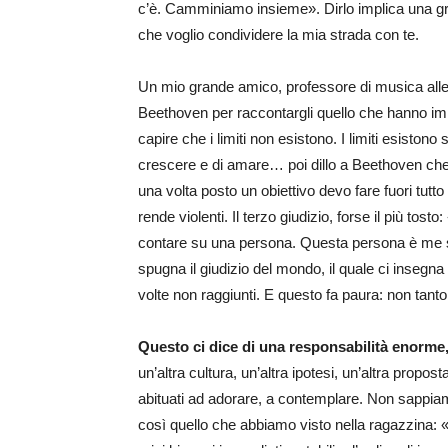
c’è. Camminiamo insieme». Dirlo implica una gr
che voglio condividere la mia strada con te.
Un mio grande amico, professore di musica alle m
Beethoven per raccontargli quello che hanno imp
capire che i limiti non esistono. I limiti esistono
crescere e di amare… poi dillo a Beethoven che i
una volta posto un obiettivo devo fare fuori tutt
rende violenti. Il terzo giudizio, forse il più t
contare su una persona. Questa persona è me ste
spugna il giudizio del mondo, il quale ci insegna 
volte non raggiunti. E questo fa paura: non tanto 
Questo ci dice di una responsabilità enorme
un’altra cultura, un’altra ipotesi, un’altra prop
abituati ad adorare, a contemplare. Non sappia
così quello che abbiamo visto nella ragazzina: 