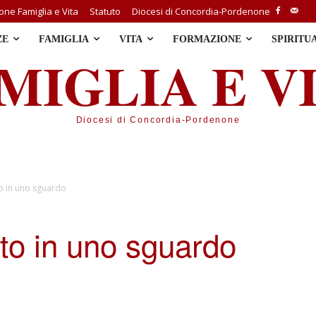
ne Famiglia e Vita
Statuto
Diocesi di Concordia-Pordenone
ZE
FAMIGLIA
VITA
FORMAZIONE
SPIRITU
MIGLIA E V
Diocesi di Concordia-Pordenone
o in uno sguardo
to in uno sguardo