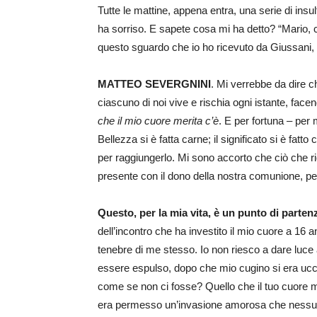
Tutte le mattine, appena entra, una serie di insul
ha sorriso. E sapete cosa mi ha detto? “Mario, c
questo sguardo che io ho ricevuto da Giussani, 
MATTEO SEVERGNINI
. Mi verrebbe da dire c
ciascuno di noi vive e rischia ogni istante, fac
che il mio cuore merita c’è
. E per fortuna – per 
Bellezza si è fatta carne; il significato si è fatt
per raggiungerlo. Mi sono accorto che ciò che 
presente con il dono della nostra comunione, p
Questo, per la mia vita, è un punto di parte
dell’incontro che ha investito il mio cuore a 16 
tenebre di me stesso. Io non riesco a dare luce
essere espulso, dopo che mio cugino si era ucci
come se non ci fosse? Quello che il tuo cuore mer
era permesso un’invasione amorosa che nessuno 