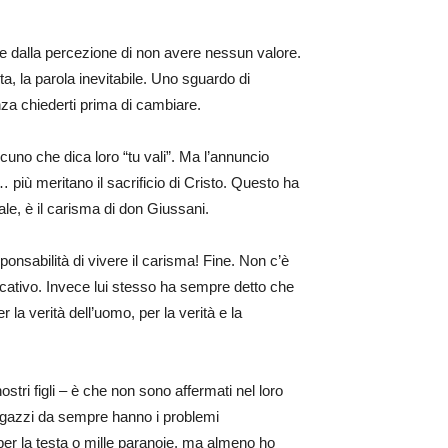
sce dalla percezione di non avere nessun valore.
ta, la parola inevitabile. Uno sguardo di
nza chiederti prima di cambiare.
no che dica loro “tu vali”. Ma l’annuncio
… più meritano il sacrificio di Cristo. Questo ha
ale, è il carisma di don Giussani.
onsabilità di vivere il carisma! Fine. Non c’è
ucativo. Invece lui stesso ha sempre detto che
a verità dell’uomo, per la verità e la
nostri figli – è che non sono affermati nel loro
 ragazzi da sempre hanno i problemi
per la testa o mille paranoie, ma almeno ho