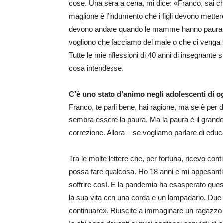
cose. Una sera a cena, mi dice: «Franco, sai ch
maglione è l’indumento che i figli devono mette
devono andare quando le mamme hanno paura». 
vogliono che facciamo del male o che ci venga f
Tutte le mie riflessioni di 40 anni di insegnante
cosa intendesse.
C’è uno stato d’animo negli adolescenti di o
Franco, te parli bene, hai ragione, ma se è per 
sembra essere la paura. Ma la paura è il grande 
correzione. Allora – se vogliamo parlare di educ
Tra le molte lettere che, per fortuna, ricevo con
possa fare qualcosa. Ho 18 anni e mi appesanti
soffrire così. E la pandemia ha esasperato quest
la sua vita con una corda e un lampadario. Due 
continuare». Riuscite a immaginare un ragazzo d