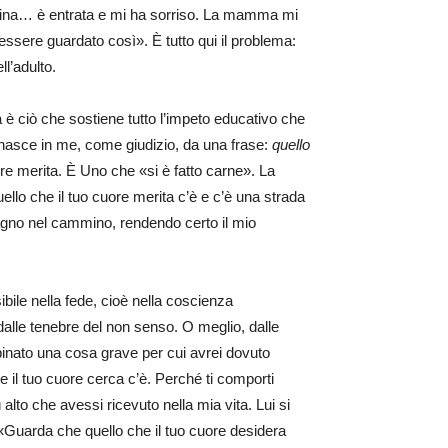
tamattina… è entrata e mi ha sorriso. La mamma mi
essere guardato così». È tutto qui il problema:
l’adulto.
 è ciò che sostiene tutto l’impeto educativo che
a nasce in me, come giudizio, da una frase:
quello
uore merita. È Uno che «si è fatto carne». La
quello che il tuo cuore merita c’è e c’è una strada
agno nel cammino, rendendo certo il mio
bile nella fede, cioè nella coscienza
 dalle tenebre del non senso. O meglio, dalle
inato una cosa grave per cui avrei dovuto
 il tuo cuore cerca c’è. Perché ti comporti
lto che avessi ricevuto nella mia vita. Lui si
Guarda che quello che il tuo cuore desidera