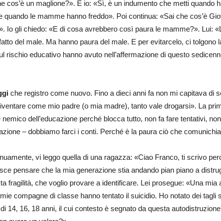
e cos’è un maglione?». E io: «Sì, è un indumento che metti quando hai 
re quando le mamme hanno freddo». Poi continua: «Sai che cos’è Giove
Io gli chiedo: «E di cosa avrebbero così paura le mamme?». Lui: «
atto del male. Ma hanno paura del male. E per evitarcelo, ci tolgono l
 sul rischio educativo hanno avuto nell’affermazione di questo sedicenne
ggi
che registro come nuovo. Fino a dieci anni fa non mi capitava di se
diventare come mio padre (o mia madre), tanto vale drogarsi». La prima
nemico dell’educazione perché blocca tutto, non fa fare tentativi, non 
azione – dobbiamo farci i conti. Perché è la paura ciò che comunichia
tinuamente, vi leggo quella di una ragazza: «Ciao Franco, ti scrivo per
sce pensare che la mia generazione stia andando pian piano a distru
a fragilità, che voglio provare a identificare. Lei prosegue: «Una mia
mie compagne di classe hanno tentato il suicidio. Ho notato dei tagl
i 14, 16, 18 anni, il cui contesto è segnato da questa autodistruzion