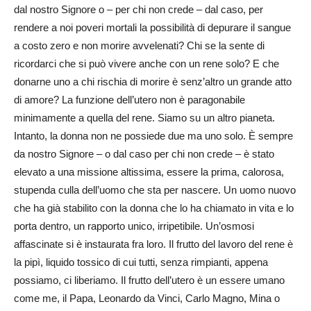
dal nostro Signore o – per chi non crede – dal caso, per
rendere a noi poveri mortali la possibilità di depurare il sangue
a costo zero e non morire avvelenati? Chi se la sente di
ricordarci che si può vivere anche con un rene solo? E che
donarne uno a chi rischia di morire è senz’altro un grande atto
di amore? La funzione dell’utero non è paragonabile
minimamente a quella del rene. Siamo su un altro pianeta.
Intanto, la donna non ne possiede due ma uno solo. È sempre
da nostro Signore – o dal caso per chi non crede – è stato
elevato a una missione altissima, essere la prima, calorosa,
stupenda culla dell’uomo che sta per nascere. Un uomo nuovo
che ha già stabilito con la donna che lo ha chiamato in vita e lo
porta dentro, un rapporto unico, irripetibile. Un’osmosi
affascinate si è instaurata fra loro. Il frutto del lavoro del rene è
la pipì, liquido tossico di cui tutti, senza rimpianti, appena
possiamo, ci liberiamo. Il frutto dell’utero è un essere umano
come me, il Papa, Leonardo da Vinci, Carlo Magno, Mina o