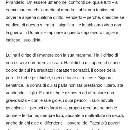
Pirandello. Un essere umano nei confronti del quale tutti – a
cominciare da chi lo mette al mondo – abbiamo tantissimi
doveri e appena qualche diritto. Venderlo – perché, checché se
ne dica, di questo si tratta – significa – e lo abbiamo visto con
la guerra in Ucraina – rapinare a questo capolavoro fragile e
indifeso i suoi diritti.
Lui ha il diritto di rimanere con la sua mamma. Ha il diritto di
non essere commercializzato. Ha il diritto di sapere chi sono
coloro da cui ha ereditato i caratteri somatici, il colore della
pelle, le turbe psichiche, i geni e tante altre cose. Signora
senatrice, la donna di cui si parla non sta prestando l’utero, sta
vendendo il figlio. E chi è che è disposto ad affrontare una
gravidanza – con le sue gioie, i suoi pericoli, i suoi risvolti
psicologici – per poi disfarsi della propria creatura se non le
donne – le donne, sempre loro, abusate e maltrattate da secoli,
anche da chi dice di difenderle – povere, dei Paesi più poveri