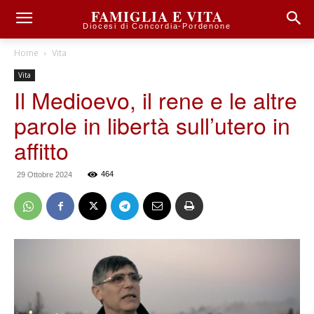
FAMIGLIA E VITA
Diocesi di Concordia-Pordenone
Home
Vita
Vita
Il Medioevo, il rene e le altre
parole in libertà sull’utero in
affitto
464
29 Ottobre 2024