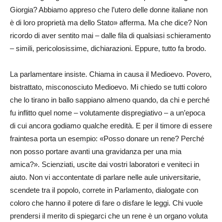
Giorgia? Abbiamo appreso che l’utero delle donne italiane non
è di loro proprietà ma dello Stato» afferma. Ma che dice? Non
ricordo di aver sentito mai – dalle fila di qualsiasi schieramento
– simili, pericolosissime, dichiarazioni. Eppure, tutto fa brodo.
La parlamentare insiste. Chiama in causa il Medioevo. Povero,
bistrattato, misconosciuto Medioevo. Mi chiedo se tutti coloro
che lo tirano in ballo sappiano almeno quando, da chi e perché
fu inflitto quel nome – volutamente dispregiativo – a un’epoca
di cui ancora godiamo qualche eredità. E per il timore di essere
fraintesa porta un esempio: «Posso donare un rene? Perché
non posso portare avanti una gravidanza per una mia
amica?». Scienziati, uscite dai vostri laboratori e veniteci in
aiuto. Non vi accontentate di parlare nelle aule universitarie,
scendete tra il popolo, correte in Parlamento, dialogate con
coloro che hanno il potere di fare o disfare le leggi. Chi vuole
prendersi il merito di spiegarci che un rene è un organo voluta