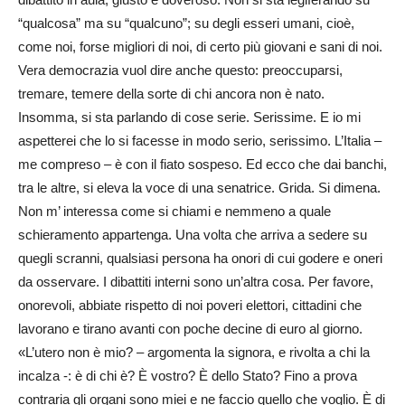
“qualcosa” ma su “qualcuno”; su degli esseri umani, cioè,
come noi, forse migliori di noi, di certo più giovani e sani di noi.
Vera democrazia vuol dire anche questo: preoccuparsi,
tremare, temere della sorte di chi ancora non è nato.
Insomma, si sta parlando di cose serie. Serissime. E io mi
aspetterei che lo si facesse in modo serio, serissimo. L’Italia –
me compreso – è con il fiato sospeso. Ed ecco che dai banchi,
tra le altre, si eleva la voce di una senatrice. Grida. Si dimena.
Non m’ interessa come si chiami e nemmeno a quale
schieramento appartenga. Una volta che arriva a sedere su
quegli scranni, qualsiasi persona ha onori di cui godere e oneri
da osservare. I dibattiti interni sono un’altra cosa. Per favore,
onorevoli, abbiate rispetto di noi poveri elettori, cittadini che
lavorano e tirano avanti con poche decine di euro al giorno.
«L’utero non è mio? – argomenta la signora, e rivolta a chi la
incalza -: è di chi è? È vostro? È dello Stato? Fino a prova
contraria gli organi sono miei e ne faccio quello che voglio. È di