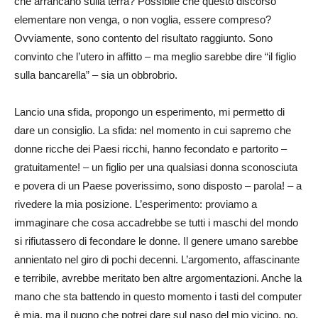
che arrancano sulla terra? Possibile che questo discorso
elementare non venga, o non voglia, essere compreso?
Ovviamente, sono contento del risultato raggiunto. Sono
convinto che l’utero in affitto – ma meglio sarebbe dire “il figlio
sulla bancarella” – sia un obbrobrio.
Lancio una sfida, propongo un esperimento, mi permetto di
dare un consiglio. La sfida: nel momento in cui sapremo che
donne ricche dei Paesi ricchi, hanno fecondato e partorito –
gratuitamente! – un figlio per una qualsiasi donna sconosciuta
e povera di un Paese poverissimo, sono disposto – parola! – a
rivedere la mia posizione. L’esperimento: proviamo a
immaginare che cosa accadrebbe se tutti i maschi del mondo
si rifiutassero di fecondare le donne. Il genere umano sarebbe
annientato nel giro di pochi decenni. L’argomento, affascinante
e terribile, avrebbe meritato ben altre argomentazioni. Anche la
mano che sta battendo in questo momento i tasti del computer
è mia, ma il pugno che potrei dare sul naso del mio vicino, no.