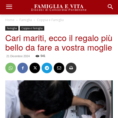
FAMIGLIA E VITA
Diocesi di Concordia-Pordenone
Home
Famiglia
Coppia e Famiglia
Famiglia
Coppia e Famiglia
Cari mariti, ecco il regalo più
bello da fare a vostra moglie
541
21 Dicembre 2024