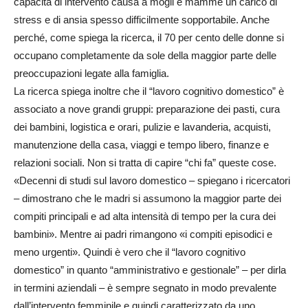
capacità di intervento causa a mogli e mamme un carico di
stress e di ansia spesso difficilmente sopportabile. Anche
perché, come spiega la ricerca, il 70 per cento delle donne si
occupano completamente da sole della maggior parte delle
preoccupazioni legate alla famiglia.
La ricerca spiega inoltre che il “lavoro cognitivo domestico” è
associato a nove grandi gruppi: preparazione dei pasti, cura
dei bambini, logistica e orari, pulizie e lavanderia, acquisti,
manutenzione della casa, viaggi e tempo libero, finanze e
relazioni sociali. Non si tratta di capire “chi fa” queste cose.
«Decenni di studi sul lavoro domestico – spiegano i ricercatori
– dimostrano che le madri si assumono la maggior parte dei
compiti principali e ad alta intensità di tempo per la cura dei
bambini». Mentre ai padri rimangono «i compiti episodici e
meno urgenti». Quindi è vero che il “lavoro cognitivo
domestico” in quanto “amministrativo e gestionale” – per dirla
in termini aziendali – è sempre segnato in modo prevalente
dall’intervento femminile e quindi caratterizzato da uno