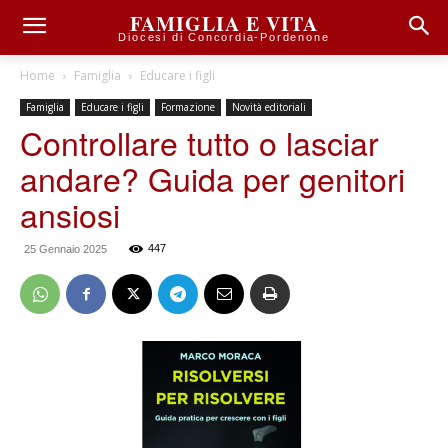
FAMIGLIA E VITA
Diocesi di Concordia-Pordenone
Home
Famiglia
Educare i figli
Famiglia
Educare i figli
Formazione
Novità editoriali
Controllare tutto o lasciar
andare? Guida per genitori
ansiosi
447
25 Gennaio 2025