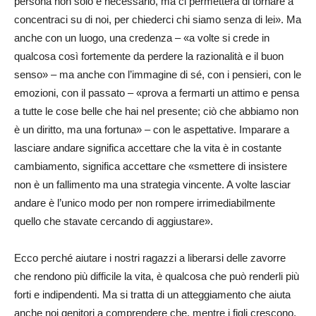
persona non solo è necessario, ma ci permetterà di tornare a
concentraci su di noi, per chiederci chi siamo senza di lei». Ma
anche con un luogo, una credenza – «a volte si crede in
qualcosa così fortemente da perdere la razionalità e il buon
senso» – ma anche con l’immagine di sé, con i pensieri, con le
emozioni, con il passato – «prova a fermarti un attimo e pensa
a tutte le cose belle che hai nel presente; ciò che abbiamo non
è un diritto, ma una fortuna» – con le aspettative. Imparare a
lasciare andare significa accettare che la vita è in costante
cambiamento, significa accettare che «smettere di insistere
non è un fallimento ma una strategia vincente. A volte lasciar
andare è l’unico modo per non rompere irrimediabilmente
quello che stavate cercando di aggiustare».
Ecco perché aiutare i nostri ragazzi a liberarsi delle zavorre
che rendono più difficile la vita, è qualcosa che può renderli più
forti e indipendenti. Ma si tratta di un atteggiamento che aiuta
anche noi genitori a comprendere che, mentre i figli crescono,