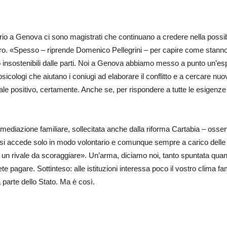
io a Genova ci sono magistrati che continuano a credere nella possibilit
uro. «Spesso – riprende Domenico Pellegrini – per capire come stann
nsostenibili dalle parti. Noi a Genova abbiamo messo a punto un’esperie
psicologi che aiutano i coniugi ad elaborare il conflitto e a cercare nu
nale positivo, certamente. Anche se, per rispondere a tutte le esigenze 
 mediazione familiare, sollecitata anche dalla riforma Cartabia – osser
 si accede solo in modo volontario e comunque sempre a carico delle par
o un rivale da scoraggiare». Un’arma, diciamo noi, tanto spuntata qua
e pagare. Sottinteso: alle istituzioni interessa poco il vostro clima fam
arte dello Stato. Ma è così.