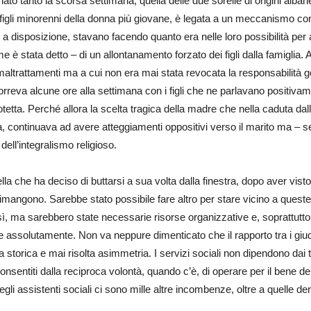
ato tanto la scorsa settimana, quella delle due sorelle di origini albane
igli minorenni della donna più giovane, è legata a un meccanismo con ta
ate a disposizione, stavano facendo quanto era nelle loro possibilità pe
 stata detto – di un allontanamento forzato dei figli dalla famiglia. An
ltrattamenti ma a cui non era mai stata revocata la responsabilità g
scorreva alcune ore alla settimana con i figli che ne parlavano positiv
otetta. Perché allora la scelta tragica della madre che nella caduta da
à, continuava ad avere atteggiamenti oppositivi verso il marito ma – s
dell’integralismo religioso.
ella che ha deciso di buttarsi a sua volta dalla finestra, dopo aver vist
imangono. Sarebbe stato possibile fare altro per stare vicino a ques
ì, ma sarebbero state necessarie risorse organizzative e, soprattutto,
ne assolutamente. Non va neppure dimenticato che il rapporto tra i giudi
a storica e mai risolta asimmetria. I servizi sociali non dipendono dai 
onsentiti dalla reciproca volontà, quando c’è, di operare per il bene d
i assistenti sociali ci sono mille altre incombenze, oltre a quelle deri