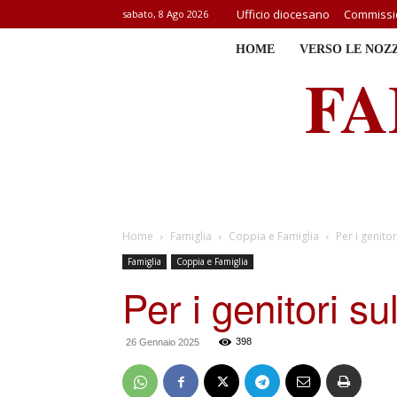
Ufficio diocesano
Commissio
sabato, 8 Ago 2026
HOME
VERSO LE NOZ
FA
Home
Famiglia
Coppia e Famiglia
Per i genitor
Famiglia
Coppia e Famiglia
Per i genitori sul
398
26 Gennaio 2025