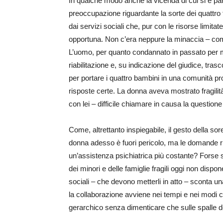
In qualche modo anche la vicenda di cui si è parl
preoccupazione riguardante la sorte dei quattro f
dai servizi sociali che, pur con le risorse limit
opportuna. Non c’era neppure la minaccia – come è
L’uomo, per quanto condannato in passato per ma
riabilitazione e, su indicazione del giudice, tra
per portare i quattro bambini in una comunità pr
risposte certe. La donna aveva mostrato fragilit
con lei – difficile chiamare in causa la questione 
Come, altrettanto inspiegabile, il gesto della sor
donna adesso è fuori pericolo, ma le domande r
un’assistenza psichiatrica più costante? Forse s
dei minori e delle famiglie fragili oggi non dispo
sociali – che devono metterli in atto – sconta un
la collaborazione avviene nei tempi e nei modi c
gerarchico senza dimenticare che sulle spalle degl