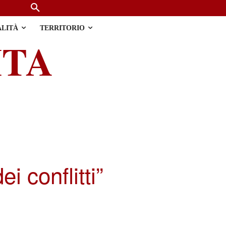
ALITÀ
TERRITORIO
ITA
ei conflitti”