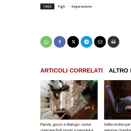
TAGS
Figli
Separazione
ARTICOLI CORRELATI
ALTRO 
Parole, gioco e dialogo: come
Sette motivi per
crescere figli pronti a pensare e
sempre i bambin