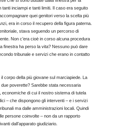
se che si sono buttate dalla finestra per la
nti inciampi e tanti limiti. Il caso era seguito
r accompagnare quei genitori verso la scelta più
zi, era in corso il recupero della figura paterna.
enitoriale, stava seguendo un percorso di
amente. Non c’era cioè in corso alcuna procedura
lla finestra ha perso la vita? Nessuno può dare
econdo tribunale e servizi che erano in contatto
o il corpo della più giovane sul marciapiede. La
te due poverette? Sarebbe stata necessaria
 economiche di cui il nostro sistema di tutela
ci – che dispongono gli interventi – e i servizi
tribunali ma dalle amministrazioni locali. Quindi
elle persone coinvolte – non da un rapporto
vanti dall’apparato giudiziario.