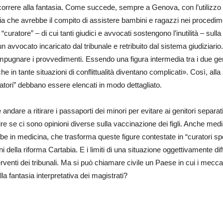
e ricorrere alla fantasia. Come succede, sempre a Genova, con l’utilizzo
abia che avrebbe il compito di assistere bambini e ragazzi nei procedimen
Il “curatore” – di cui tanti giudici e avvocati sostengono l’inutilità – s
n avvocato incaricato dal tribunale e retribuito dal sistema giudiziario.
impugnare i provvedimenti. Essendo una figura intermedia tra i due gen
 in tante situazioni di conflittualità diventano complicati». Così, all
ratori” debbano essere elencati in modo dettagliato.
re a ritirare i passaporti dei minori per evitare ai genitori separati
se ci sono opinioni diverse sulla vaccinazione dei figli. Anche mediare
be in medicina, che trasforma queste figure contestate in “curatori spe
 della riforma Cartabia. E i limiti di una situazione oggettivamente diffi
rventi dei tribunali. Ma si può chiamare civile un Paese in cui i meccan
a fantasia interpretativa dei magistrati?