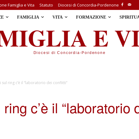
ne Famiglia e Vita
Statuto
Diocesi di Concordia-Pordenone
ZE
FAMIGLIA
VITA
FORMAZIONE
SPIRITU
MIGLIA E V
Diocesi di Concordia-Pordenone
i sul ring c’è il “laboratorio dei conflitti”
 ring c’è il “laboratorio d