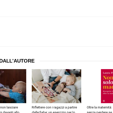
DALL'AUTORE
 non lasciare
Riflettere con i ragazzi a partire
Oltre la maternità:
i davanti allo
dalle fiabe: un esercizio per lo
senza perdere se