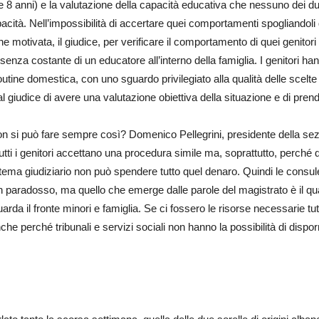
e 8 anni) e la valutazione della capacità educativa che nessuno dei due
cità. Nell’impossibilità di accertare quei comportamenti spogliandoli d
ne motivata, il giudice, per verificare il comportamento di quei genito
senza costante di un educatore all’interno della famiglia. I genitori ha
outine domestica, con uno sguardo privilegiato alla qualità delle scelte 
 giudice di avere una valutazione obiettiva della situazione e di pre
on si può fare sempre così? Domenico Pellegrini, presidente della sez
tti i genitori accettano una procedura simile ma, soprattutto, perché
tema giudiziario non può spendere tutto quel denaro. Quindi le consulen
paradosso, ma quello che emerge dalle parole del magistrato è il qua
riguarda il fronte minori e famiglia. Se ci fossero le risorse necessarie
che perché tribunali e servizi sociali non hanno la possibilità di dispo