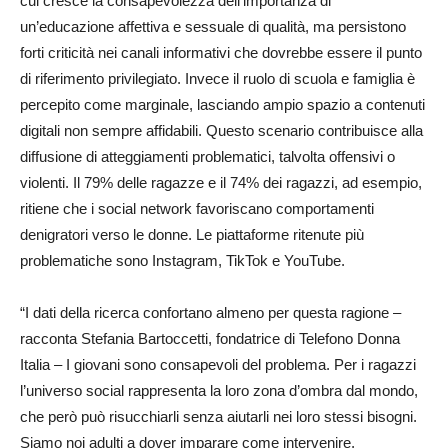
cui cresce la consapevolezza dell’importanza di
un’educazione affettiva e sessuale di qualità, ma persistono
forti criticità nei canali informativi che dovrebbe essere il punto
di riferimento privilegiato. Invece il ruolo di scuola e famiglia è
percepito come marginale, lasciando ampio spazio a contenuti
digitali non sempre affidabili. Questo scenario contribuisce alla
diffusione di atteggiamenti problematici, talvolta offensivi o
violenti. Il 79% delle ragazze e il 74% dei ragazzi, ad esempio,
ritiene che i social network favoriscano comportamenti
denigratori verso le donne. Le piattaforme ritenute più
problematiche sono Instagram, TikTok e YouTube.
“I dati della ricerca confortano almeno per questa ragione –
racconta Stefania Bartoccetti, fondatrice di Telefono Donna
Italia – I giovani sono consapevoli del problema. Per i ragazzi
l’universo social rappresenta la loro zona d’ombra dal mondo,
che però può risucchiarli senza aiutarli nei loro stessi bisogni.
Siamo noi adulti a dover imparare come intervenire,