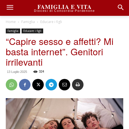
FAMIGLIA E VITA
Diocesi di Concordia-Pordenone
Home
Famiglia
Educare i figli
Famiglia
Educare i figli
“Capire sesso e affetti? Mi
basta internet”. Genitori
irrilevanti
324
13 Luglio 2025