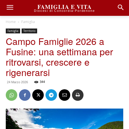
FAMIGLIA E VITA
Diocesi di Concordia-Pordenone
Home
Famiglia
Famiglia
Territorio
Campo Famiglie 2026 a
Fusine: una settimana per
ritrovarsi, crescere e
rigenerarsi
344
24 Marzo 2026