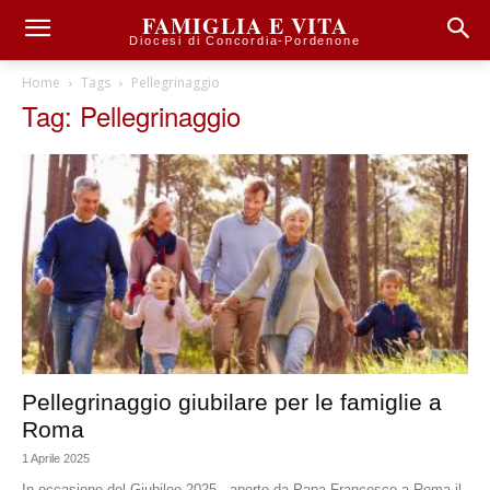
FAMIGLIA E VITA
Diocesi di Concordia-Pordenone
Home
Tags
Pellegrinaggio
Tag: Pellegrinaggio
Pellegrinaggio giubilare per le famiglie a
Roma
1 Aprile 2025
In occasione del Giubileo 2025 - aperto da Papa Francesco a Roma il