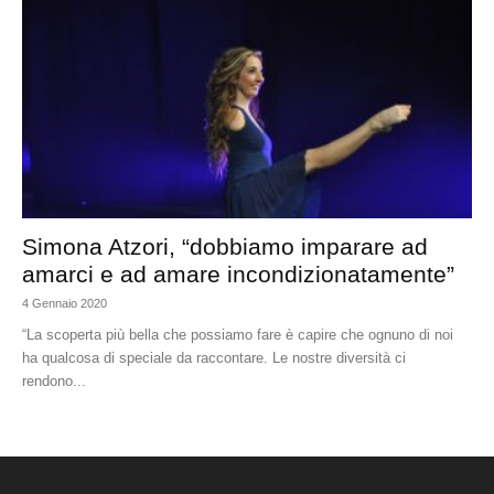
Simona Atzori, “dobbiamo imparare ad
amarci e ad amare incondizionatamente”
4 Gennaio 2020
“La scoperta più bella che possiamo fare è capire che ognuno di noi
ha qualcosa di speciale da raccontare. Le nostre diversità ci
rendono...