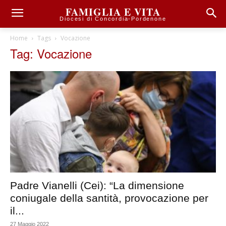
FAMIGLIA E VITA
Diocesi di Concordia-Pordenone
Home
Tags
Vocazione
Tag: Vocazione
Padre Vianelli (Cei): “La dimensione
coniugale della santità, provocazione per
il...
27 Maggio 2022