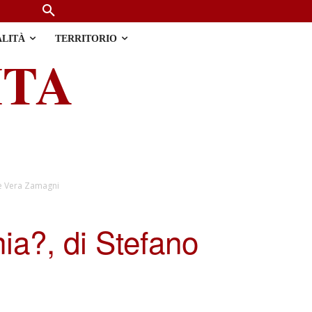
ALITÀ
TERRITORIO
ITA
 e Vera Zamagni
ia?, di Stefano