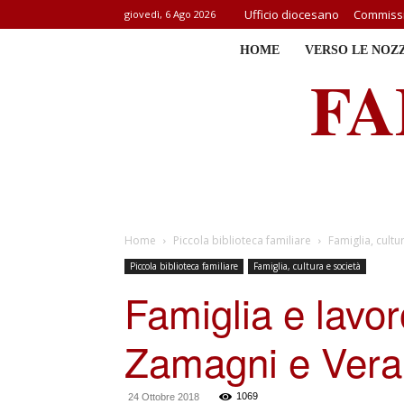
Ufficio diocesano
Commissi
giovedì, 6 Ago 2026
HOME
VERSO LE NOZ
FA
Home
Piccola biblioteca familiare
Famiglia, cultu
Piccola biblioteca familiare
Famiglia, cultura e società
Famiglia e lavo
Zamagni e Ver
1069
24 Ottobre 2018