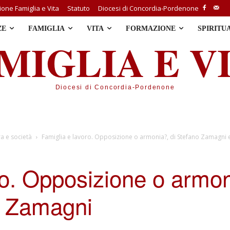
one Famiglia e Vita
Statuto
Diocesi di Concordia-Pordenone
ZE
FAMIGLIA
VITA
FORMAZIONE
SPIRITU
MIGLIA E V
Diocesi di Concordia-Pordenone
ra e società
Famiglia e lavoro. Opposizione o armonia?, di Stefano Zamagni
ro. Opposizione o armon
a Zamagni