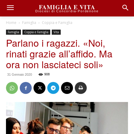
FAMIGLIA E VITA
Diocesi di Concordia-Pordenone
Home
Famiglia
Coppia e Famiglia
Famiglia
Coppia e Famiglia
Vita
Parlano i ragazzi. «Noi,
rinati grazie all’affido. Ma
ora non lasciateci soli»
908
31 Gennaio 2020