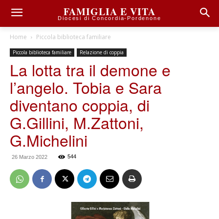
FAMIGLIA E VITA
Diocesi di Concordia-Pordenone
Home
Piccola biblioteca familiare
Piccola biblioteca familiare
Relazione di coppia
La lotta tra il demone e
l’angelo. Tobia e Sara
diventano coppia, di
G.Gillini, M.Zattoni,
G.Michelini
544
26 Marzo 2022