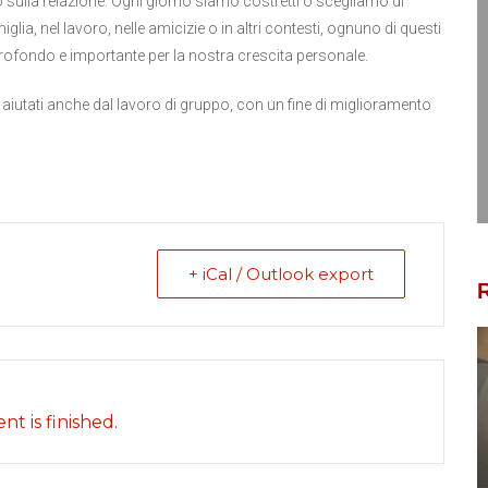
 sulla relazione. Ogni giorno siamo costretti o scegliamo di
glia, nel lavoro, nelle amicizie o in altri contesti, ognuno di questi
ofondo e importante per la nostra crescita personale.
, aiutati anche dal lavoro di gruppo, con un fine di miglioramento
+ iCal / Outlook export
R
nt is finished.