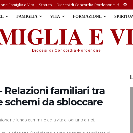
one Famiglia e Vita
Statuto
Diocesi di Concordia-Pordenone
ZE
FAMIGLIA
VITA
FORMAZIONE
SPIRITU
MIGLIA E V
Diocesi di Concordia-Pordenone
 Relazioni familiari tra
e schemi da sbloccare
ssione nel lungo cammino della vita di ognuno di noi.