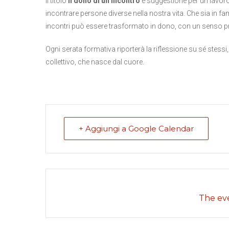
Il titolo
Il dono di un incontro
è suggestione per un lavoro
incontrare persone diverse nella nostra vita. Che sia in fami
incontri può essere trasformato in dono, con un senso pr
Ogni serata formativa riporterà la riflessione su sé stessi
collettivo, che nasce dal cuore.
+ Aggiungi a Google Calendar
The eve