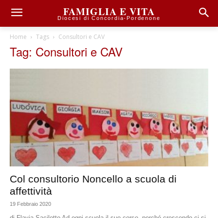
FAMIGLIA E VITA
Diocesi di Concordia-Pordenone
Home
Tags
Consultori e CAV
Tag: Consultori e CAV
Col consultorio Noncello a scuola di
affettività
19 Febbraio 2020
di Flavia Sacilotto Ad ogni scuola il suo corso, perché crescendo ci si