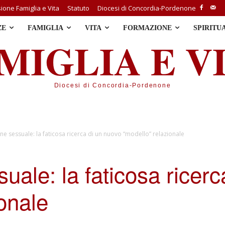
one Famiglia e Vita
Statuto
Diocesi di Concordia-Pordenone
ZE
FAMIGLIA
VITA
FORMAZIONE
SPIRITU
MIGLIA E V
Diocesi di Concordia-Pordenone
ne sessuale: la faticosa ricerca di un nuovo “modello” relazionale
uale: la faticosa ricer
onale