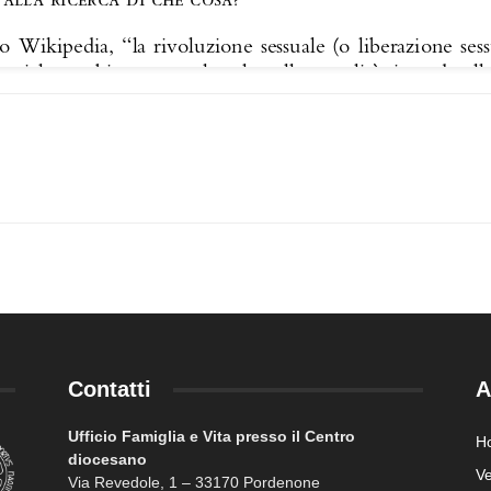
Contatti
A
Ufficio Famiglia e Vita presso il Centro
H
diocesano
Ve
Via Revedole, 1 – 33170 Pordenone