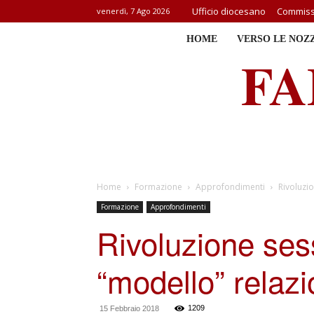
Ufficio diocesano
Commissi
venerdì, 7 Ago 2026
HOME
VERSO LE NOZ
FA
Home
Formazione
Approfondimenti
Rivoluzio
Formazione
Approfondimenti
Rivoluzione sess
“modello” relazi
1209
15 Febbraio 2018