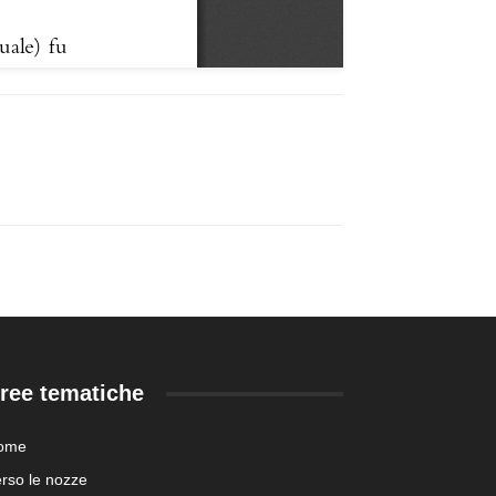
ree tematiche
ome
rso le nozze