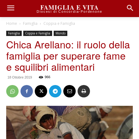
FAMIGLIA E VITA
Diocesi di Concordia-Pordenone
Home
Famiglia
Coppia e Famiglia
Famiglia
Coppia e Famiglia
Mondo
Chica Arellano: il ruolo della
famiglia per superare fame
e squilibri alimentari
966
18 Ottobre 2019