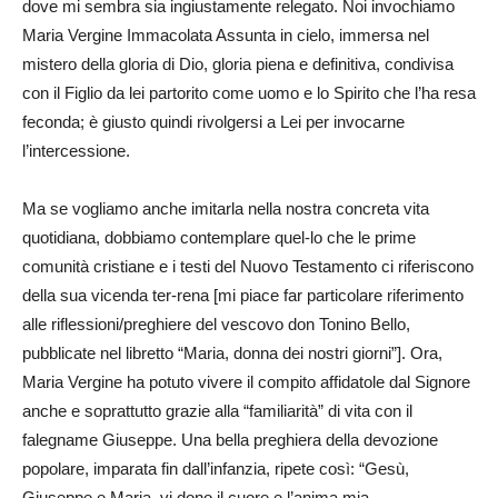
dove mi sembra sia ingiustamente relegato. Noi invochiamo
Maria Vergine Immacolata Assunta in cielo, immersa nel
mistero della gloria di Dio, gloria piena e definitiva, condivisa
con il Figlio da lei partorito come uomo e lo Spirito che l’ha resa
feconda; è giusto quindi rivolgersi a Lei per invocarne
l’intercessione.
Ma se vogliamo anche imitarla nella nostra concreta vita
quotidiana, dobbiamo contemplare quel-lo che le prime
comunità cristiane e i testi del Nuovo Testamento ci riferiscono
della sua vicenda ter-rena [mi piace far particolare riferimento
alle riflessioni/preghiere del vescovo don Tonino Bello,
pubblicate nel libretto “Maria, donna dei nostri giorni”]. Ora,
Maria Vergine ha potuto vivere il compito affidatole dal Signore
anche e soprattutto grazie alla “familiarità” di vita con il
falegname Giuseppe. Una bella preghiera della devozione
popolare, imparata fin dall’infanzia, ripete così: “Gesù,
Giuseppe e Maria, vi dono il cuore e l’anima mia,…