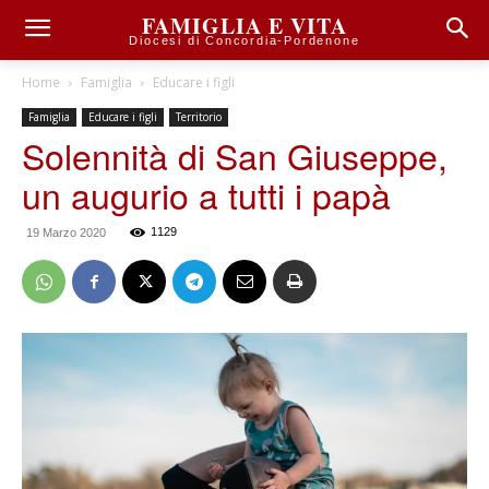
FAMIGLIA E VITA
Diocesi di Concordia-Pordenone
Home
Famiglia
Educare i figli
Famiglia
Educare i figli
Territorio
Solennità di San Giuseppe,
un augurio a tutti i papà
1129
19 Marzo 2020