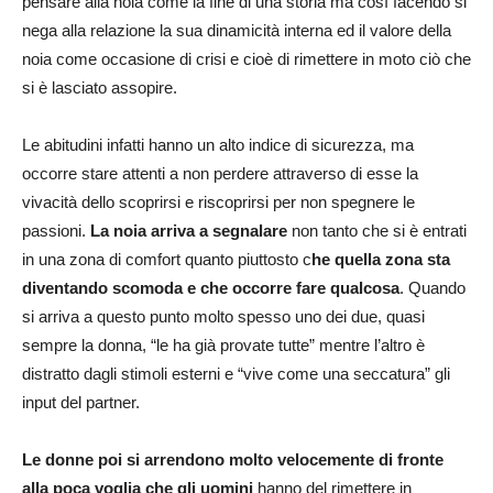
pensare alla noia come la fine di una storia ma così facendo si
nega alla relazione la sua dinamicità interna ed il valore della
noia come occasione di crisi e cioè di rimettere in moto ciò che
si è lasciato assopire.
Le abitudini infatti hanno un alto indice di sicurezza, ma
occorre stare attenti a non perdere attraverso di esse la
vivacità dello scoprirsi e riscoprirsi per non spegnere le
passioni.
La noia arriva a segnalare
non tanto che si è entrati
in una zona di comfort quanto piuttosto c
he quella zona sta
diventando scomoda e che occorre fare qualcosa
. Quando
si arriva a questo punto molto spesso uno dei due, quasi
sempre la donna, “le ha già provate tutte” mentre l’altro è
distratto dagli stimoli esterni e “vive come una seccatura” gli
input del partner.
Le donne poi si arrendono molto velocemente di fronte
alla poca voglia che gli uomini
hanno del rimettere in