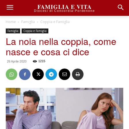
FAMIGLIA E VITA
Diocesi di Concordia-Pordenone
Home
Famiglia
Coppia e Famiglia
Famiglia
Coppia e Famiglia
La noia nella coppia, come
nasce e cosa ci dice
1215
26 Aprile 2020