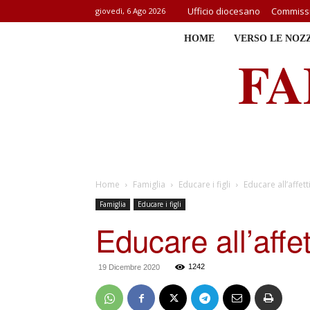
Ufficio diocesano
Commissi
giovedì, 6 Ago 2026
HOME
VERSO LE NOZ
FA
Home
Famiglia
Educare i figli
Educare all’affett
Famiglia
Educare i figli
Educare all’affet
1242
19 Dicembre 2020