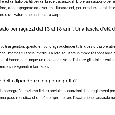
e ed un figlio partiti per un breve vacanza, il libro è un supporto per a
fore, accompagnato da divertenti illustrazioni, per introdurre temi deli
ore e del valore che ha il nostro corpo!
sato per ragazzi dai 13 ai 18 anni. Una fascia d’età di
volti ai genitori, questo è rivolto agli adolescenti. In questo caso è uti
azione: internet e i social media. La rete se usata in modo responsabile
 adulti hanno comunque un ruolo decisivo nell’aiutare gli adolescenti 
nitori, insegnanti e formatori.
 della dipendenza da pornografia?
rnografia troviamo il ritiro sociale, assunzioni di atteggiamenti poco r
donna poco realistica che può compromettere l’eccitazione sessuale nei 