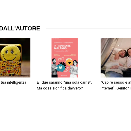
DALL'AUTORE
 tua intelligenza
E i due saranno “una sola carne”.
“Capire sesso e af
Ma cosa significa davvero?
internet”. Genitori i