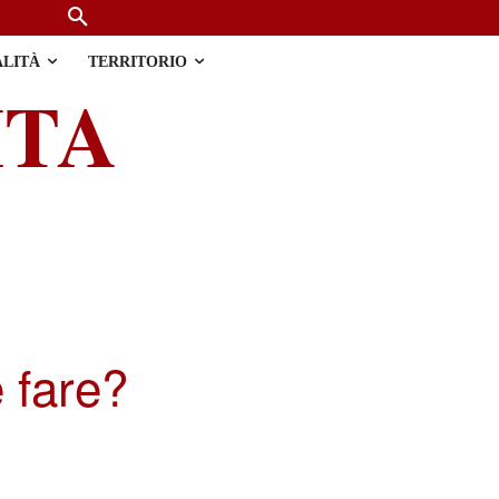
ALITÀ
TERRITORIO
ITA
e fare?