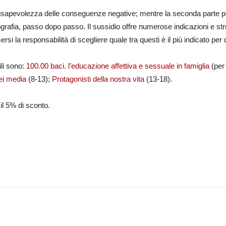
onsapevolezza delle conseguenze negative; mentre la seconda parte pe
grafia, passo dopo passo. Il sussidio offre numerose indicazioni e stru
i la responsabilità di scegliere quale tra questi è il più indicato per 
ili sono:
100.00 baci. l’educazione affettiva e sessuale in famiglia
(per
dei media
(8-13);
Protagonisti della nostra vita
(13-18).
 il 5% di sconto.