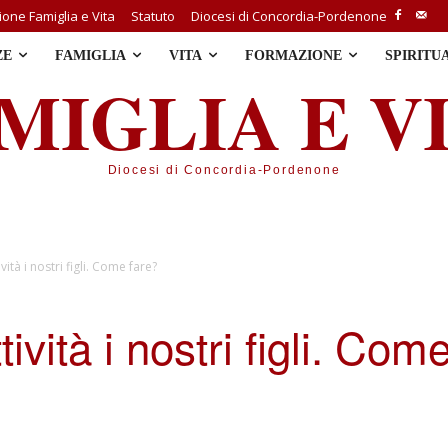
one Famiglia e Vita
Statuto
Diocesi di Concordia-Pordenone
ZE
FAMIGLIA
VITA
FORMAZIONE
SPIRITU
MIGLIA E V
Diocesi di Concordia-Pordenone
ività i nostri figli. Come fare?
tività i nostri figli. Com