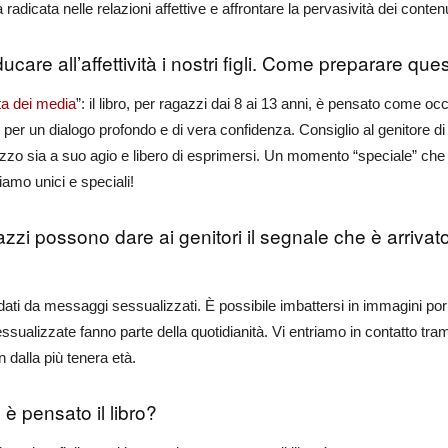
 radicata nelle relazioni affettive e affrontare la pervasività dei conte
 educare all’affettività i nostri figli. Come preparare 
ta dei media
”: il libro, per ragazzi dai 8 ai 13 anni, è pensato come o
glio per un dialogo profondo e di vera confidenza. Consiglio al genitore d
agazzo sia a suo agio e libero di esprimersi. Un momento “speciale” che il
amo unici e speciali!
zzi possono dare ai genitori il segnale che è arrivato
ti da messaggi sessualizzati. È possibile imbattersi in immagini por
ualizzate fanno parte della quotidianità. Vi entriamo in contatto tramit
n dalla più tenera età.
 è pensato il libro?