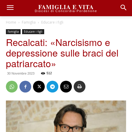
FAMIGLIA E VITA
Diocesi di Concordia-Pordenone
Home
Famiglia
Educare i figli
Famiglia
Educare i figli
Recalcati: «Narcisismo e
depressione sulle braci del
patriarcato»
512
30 Novembre 2023