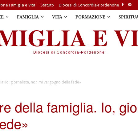
one Famiglia e Vita
Statuto
Diocesi di Concordia-Pordenone
ZE
FAMIGLIA
VITA
FORMAZIONE
SPIRITU
MIGLIA E V
Diocesi di Concordia-Pordenone
ia. Io, giornalista, non mi vergogno della fede»
e della famiglia. Io, gio
fede»