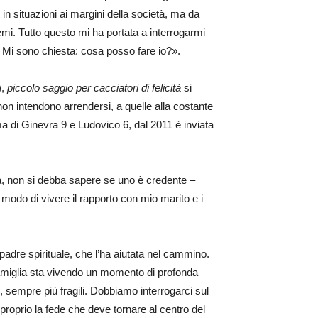
n situazioni ai margini della società, ma da
emi. Tutto questo mi ha portata a interrogarmi
. Mi sono chiesta: cosa posso fare io?».
),
piccolo saggio per cacciatori di felicità
si
non intendono arrendersi, a quelle alla costante
ma di Ginevra 9 e Ludovico 6, dal 2011 è inviata
ta, non si debba sapere se uno è credente –
 modo di vivere il rapporto con mio marito e i
padre spirituale, che l’ha aiutata nel cammino.
famiglia sta vivendo un momento di profonda
i, sempre più fragili. Dobbiamo interrogarci sul
 proprio la fede che deve tornare al centro del