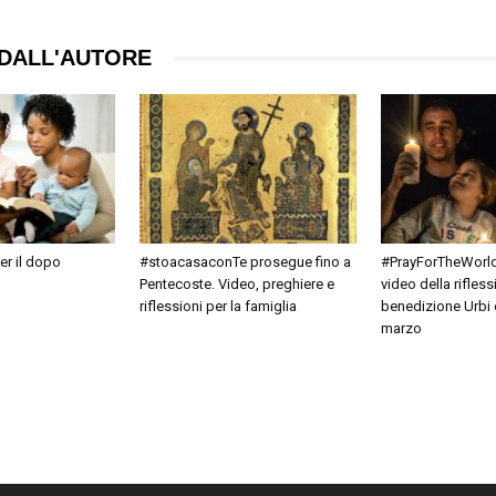
DALL'AUTORE
er il dopo
#stoacasaconTe prosegue fino a
#PrayForTheWorld
Pentecoste. Video, preghiere e
video della rifless
riflessioni per la famiglia
benedizione Urbi e
marzo