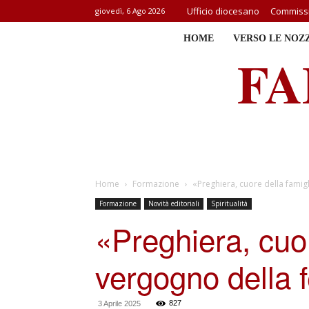
Ufficio diocesano
Commissi
giovedì, 6 Ago 2026
HOME
VERSO LE NOZ
FA
Home
Formazione
«Preghiera, cuore della famigl
Formazione
Novità editoriali
Spiritualità
«Preghiera, cuor
vergogno della 
827
3 Aprile 2025