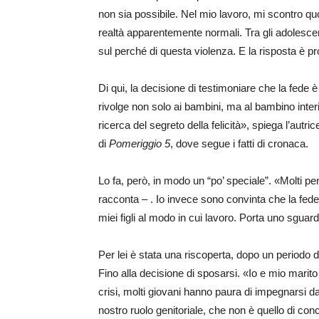
non sia possibile. Nel mio lavoro, mi scontro qu
realtà apparentemente normali. Tra gli adolescen
sul perché di questa violenza. E la risposta è p
Di qui, la decisione di testimoniare che la fede è 
rivolge non solo ai bambini, ma al bambino interi
ricerca del segreto della felicità», spiega l’au
di
Pomeriggio 5
, dove segue i fatti di cronaca.
Lo fa, però, in modo un “po’ speciale”. «Molti 
racconta – . Io invece sono convinta che la fede 
miei figli al modo in cui lavoro. Porta uno sguard
Per lei è stata una riscoperta, dopo un periodo d
Fino alla decisione di sposarsi. «Io e mio mari
crisi, molti giovani hanno paura di impegnarsi dav
nostro ruolo genitoriale, che non è quello di conc