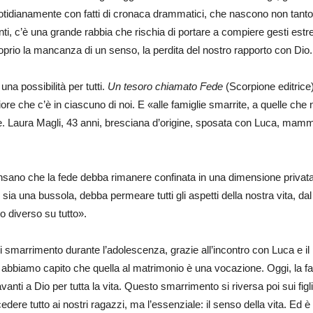
otidianamente con fatti di cronaca drammatici, che nascono non tanto i
ti, c’è una grande rabbia che rischia di portare a compiere gesti estr
roprio la mancanza di un senso, la perdita del nostro rapporto con Dio
una possibilità per tutti.
Un tesoro chiamato Fede
(Scorpione editrice
ore che c’è in ciascuno di noi. E «alle famiglie smarrite, a quelle che 
trice. Laura Magli, 43 anni, bresciana d’origine, sposata con Luca, mam
pensano che la fede debba rimanere confinata in una dimensione priva
sia una bussola, debba permeare tutti gli aspetti della nostra vita, dal
o diverso su tutto».
i smarrimento durante l’adolescenza, grazie all’incontro con Luca e il 
to abbiamo capito che quella al matrimonio è una vocazione. Oggi, la 
anti a Dio per tutta la vita. Questo smarrimento si riversa poi sui figl
edere tutto ai nostri ragazzi, ma l’essenziale: il senso della vita. Ed è