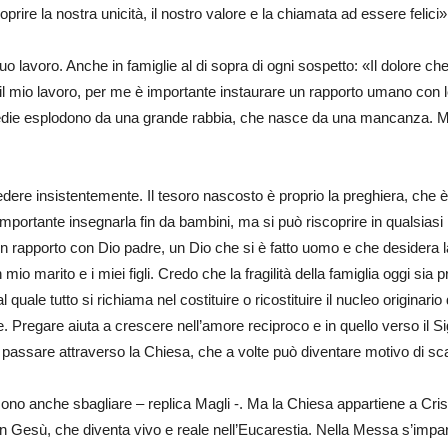
oprire la nostra unicità, il nostro valore e la chiamata ad essere felici»
l suo lavoro. Anche in famiglie al di sopra di ogni sospetto: «Il dolore ch
 il mio lavoro, per me è importante instaurare un rapporto umano con 
edie esplodono da una grande rabbia, che nasce da una mancanza. M
ere insistentemente. Il tesoro nascosto è proprio la preghiera, che è 
è importante insegnarla fin da bambini, ma si può riscoprire in qualsias
in rapporto con Dio padre, un Dio che si è fatto uomo e che desidera la
mio marito e i miei figli. Credo che la fragilità della famiglia oggi sia
quale tutto si richiama nel costituire o ricostituire il nucleo originario
Pregare aiuta a crescere nell’amore reciproco e in quello verso il Sig
 passare attraverso la Chiesa, che a volte può diventare motivo di sc
no anche sbagliare – replica Magli -. Ma la Chiesa appartiene a Cristo, 
 Gesù, che diventa vivo e reale nell’Eucarestia. Nella Messa s’impara