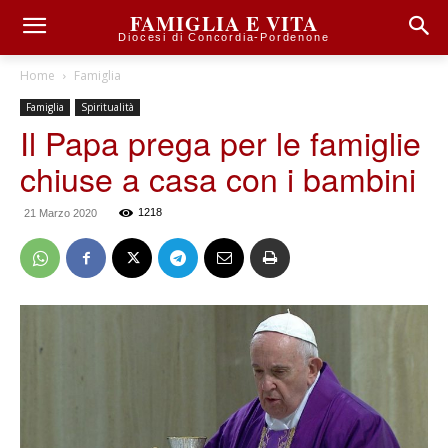
FAMIGLIA E VITA
Diocesi di Concordia-Pordenone
Home
Famiglia
Famiglia
Spiritualità
Il Papa prega per le famiglie
chiuse a casa con i bambini
1218
21 Marzo 2020