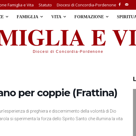
ne Famiglia e Vita
Statuto
Diocesi di Concordia-Pordenone
ZE
FAMIGLIA
VITA
FORMAZIONE
SPIRITU
MIGLIA E V
Diocesi di Concordia-Pordenone
iano per coppie (Frattina)
re un’esperienza di preghiera e discernimento della volontà di Dio
arola si sperimenta la forza dello Spirito Santo che illumina la vita