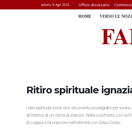
Ufficio diocesano
Commissio
sabato, 8 Ago 2026
HOME
VERSO LE NOZ
FA
Ritiro spirituale ignaz
I ritiri spirituali sono uno strumento privilegiato per vive
all’interno di un clima di silenzio. Nella confronto con la P
di coppia e fa crescere nell’intimità con Gesù Cristo.