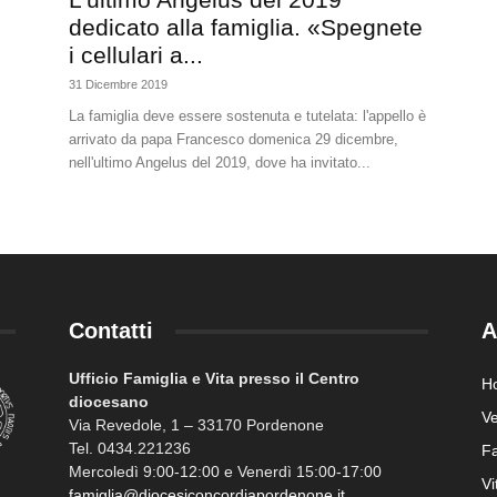
dedicato alla famiglia. «Spegnete
i cellulari a...
31 Dicembre 2019
La famiglia deve essere sostenuta e tutelata: l'appello è
arrivato da papa Francesco domenica 29 dicembre,
nell'ultimo Angelus del 2019, dove ha invitato...
Contatti
A
Ufficio Famiglia e Vita presso il Centro
H
diocesano
Ve
Via Revedole, 1 – 33170 Pordenone
Tel. 0434.221236
Fa
Mercoledì 9:00-12:00 e Venerdì 15:00-17:00
Vi
famiglia@diocesiconcordiapordenone.it