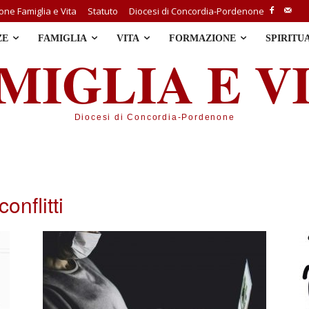
ne Famiglia e Vita
Statuto
Diocesi di Concordia-Pordenone
ZE
FAMIGLIA
VITA
FORMAZIONE
SPIRITU
MIGLIA E V
Diocesi di Concordia-Pordenone
nflitti