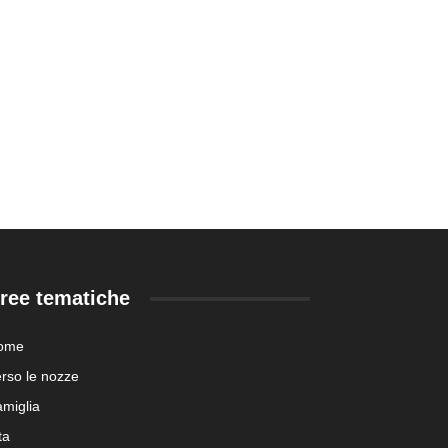
ree tematiche
ome
rso le nozze
miglia
ta