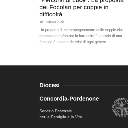
dei Focolari per coppie in
difficoltà
18 Febbraio 2020
Un progetto di accompagnamento delle coppie che
desiderano rinforzare la loro unità “La storia di una
famiglia è solcata da crisi di ogni genere...
Diocesi
Concordia-Pordenone
Servizio Pastorale
per la Famiglia e la Vita