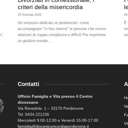
criteri della misericordia
l
29 Gennaio 2020
28
Un simposio dedicato ai penitenzieri: come
È 
accompagnare "in foro interno" le persone che vivono
si
e”;
relazioni di coppia complesse e difficili Per esprimere
un
un giudizio morale...
Contatti
A
Ufficio Famiglia e Vita presso il Centro
H
diocesano
Ve
Via Revedole, 1 – 33170 Pordenone
Tel. 0434.221236
Fa
Mercoledì 9:00-12:00 e Venerdì 15:00-17:00
Vi
famiglia@diocesiconcordiapordenone.it