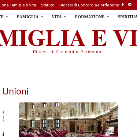
one Famiglia e Vita
Statuto
Diocesi di Concordia-Pordenone
ZE
FAMIGLIA
VITA
FORMAZIONE
SPIRITU
MIGLIA E V
Diocesi di Concordia-Pordenone
 Unioni