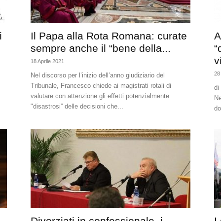
i
Il Papa alla Rota Romana: curate
A
sempre anche il “bene della...
“
v
18 Aprile 2021
28
.
Nel discorso per l’inizio dell’anno giudiziario del
Tribunale, Francesco chiede ai magistrati rotali di
di
valutare con attenzione gli effetti potenzialmente
Ne
"disastrosi” delle decisioni che...
do
Divorziati in confessionale, i
I