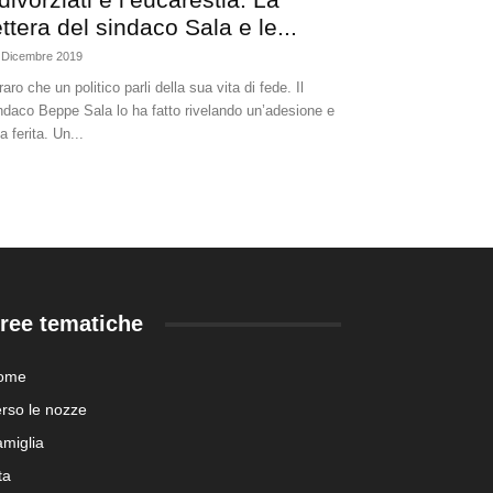
ettera del sindaco Sala e le...
 Dicembre 2019
raro che un politico parli della sua vita di fede. Il
ndaco Beppe Sala lo ha fatto rivelando un’adesione e
a ferita. Un...
ree tematiche
ome
rso le nozze
miglia
ta