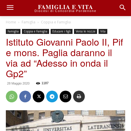
FAMIGLIA E VITA
Diocesi di Concordia-Pordenone
Home
Famiglia
Coppia e Famiglia
Famiglia
Coppia e Famiglia
Educare i figli
Verso le nozze
Vita
Istituto Giovanni Paolo II, Pif
e mons. Paglia daranno il
via ad “Adesso in onda il
Gp2”
1187
28 Maggio 2020