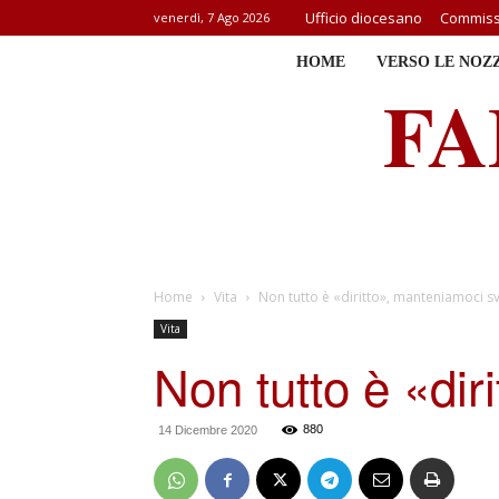
Ufficio diocesano
Commissi
venerdì, 7 Ago 2026
HOME
VERSO LE NOZ
FA
Home
Vita
Non tutto è «diritto», manteniamoci sv
Vita
Non tutto è «dir
880
14 Dicembre 2020