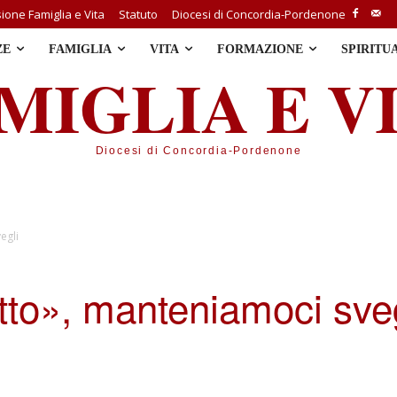
one Famiglia e Vita
Statuto
Diocesi di Concordia-Pordenone
ZE
FAMIGLIA
VITA
FORMAZIONE
SPIRITU
MIGLIA E V
Diocesi di Concordia-Pordenone
egli
itto», manteniamoci sve