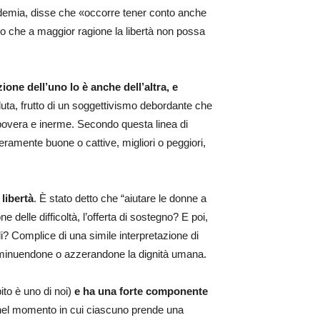
pandemia, disse che «occorre tener conto anche
Credo che a maggior ragione la libertà non possa
ione dell’uno lo è anche dell’altra, e
uta, frutto di un soggettivismo debordante che
 povera e inerme. Secondo questa linea di
ramente buone o cattive, migliori o peggiori,
libertà
. È stato detto che “aiutare le donne a
e delle difficoltà, l’offerta di sostegno? E poi,
li? Complice di una simile interpretazione di
diminuendone o azzerandone la dignità umana.
to è uno di noi)
e ha una forte componente
 nel momento in cui ciascuno prende una