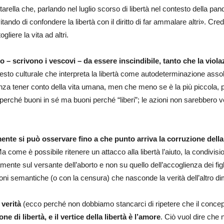
ttarella che, parlando nel luglio scorso di libertà nel contesto della 
evitando di confondere la libertà con il diritto di far ammalare altri». 
gliere la vita ad altri.
o – scrivono i vescovi – da essere inscindibile, tanto che la violaz
esto culturale che interpreta la libertà come autodeterminazione assol
 senza tener conto della vita umana, men che meno se è la più piccola,
erché buoni in sé ma buoni perché “liberi”; le azioni non sarebbero ve
ente si può osservare fino a che punto arriva la corruzione della 
a come è possibile ritenere un attacco alla libertà l’aiuto, la condivision
ente sul versante dell’aborto e non su quello dell’accoglienza dei fig
oni semantiche (o con la censura) che nasconde la verità dell’altro 
 verità
(ecco perché non dobbiamo stancarci di ripetere che il concepi
ne di libertà, e il vertice della libertà è l’amore
. Ciò vuol dire che