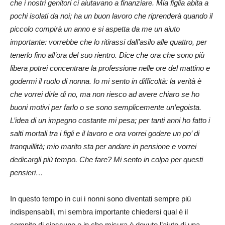
che i nostri genitori ci aiutavano a finanziare. Mia figlia abita a
pochi isolati da noi; ha un buon lavoro che riprenderà quando il
piccolo compirà un anno e si aspetta da me un aiuto
importante: vorrebbe che lo ritirassi dall’asilo alle quattro, per
tenerlo fino all’ora del suo rientro. Dice che ora che sono più
libera potrei concentrare la professione nelle ore del mattino e
godermi il ruolo di nonna. Io mi sento in difficoltà: la verità è
che vorrei dirle di no, ma non riesco ad avere chiaro se ho
buoni motivi per farlo o se sono semplicemente un’egoista.
L’idea di un impegno costante mi pesa; per tanti anni ho fatto i
salti mortali tra i figli e il lavoro e ora vorrei godere un po’ di
tranquillità; mio marito sta per andare in pensione e vorrei
dedicargli più tempo. Che fare? Mi sento in colpa per questi
pensieri…
In questo tempo in cui i nonni sono diventati sempre più
indispensabili, mi sembra importante chiedersi qual è il
compito di ciascuno e in che misura è dovuto l’aiuto di una