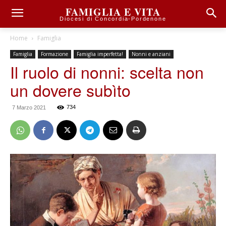
FAMIGLIA E VITA
Diocesi di Concordia-Pordenone
Home
Famiglia
Famiglia
Formazione
Famiglia imperfetta!
Nonni e anziani
Il ruolo di nonni: scelta non
un dovere subìto
734
7 Marzo 2021