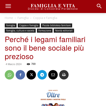
FAMIGLIA E VITA
Diocesi di Concordia-Pordenone
Home
Famiglia
Coppia e Famiglia
Famiglia
Coppia e Famiglia
Piccola biblioteca familiare
Famiglia, cultura e società
Formazione
Novità editoriali
Perché i legami familiari
sono il bene sociale più
prezioso
769
4 Marzo 2024