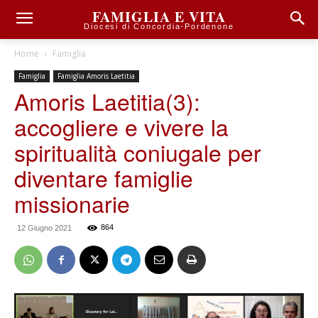
FAMIGLIA E VITA
Diocesi di Concordia-Pordenone
Home
Famiglia
Famiglia
Famiglia Amoris Laetitia
Amoris Laetitia(3):
accogliere e vivere la
spiritualità coniugale per
diventare famiglie
missionarie
864
12 Giugno 2021