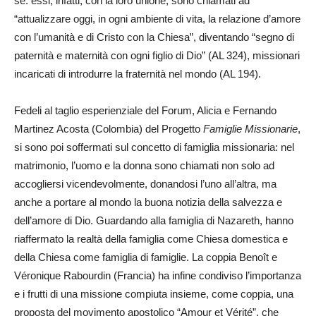
sé: essi, infatti, con la loro unione, sono chiamati ad
“attualizzare oggi, in ogni ambiente di vita, la relazione d’amore
con l’umanità e di Cristo con la Chiesa”, diventando “segno di
paternità e maternità con ogni figlio di Dio” (AL 324), missionari
incaricati di introdurre la fraternità nel mondo (AL 194).
Fedeli al taglio esperienziale del Forum, Alicia e Fernando
Martinez Acosta (Colombia) del Progetto
Famiglie Missionarie
,
si sono poi soffermati sul concetto di famiglia missionaria: nel
matrimonio, l’uomo e la donna sono chiamati non solo ad
accogliersi vicendevolmente, donandosi l’uno all’altra, ma
anche a portare al mondo la buona notizia della salvezza e
dell’amore di Dio. Guardando alla famiglia di Nazareth, hanno
riaffermato la realtà della famiglia come Chiesa domestica e
della Chiesa come famiglia di famiglie. La coppia Benoît e
Véronique Rabourdin (Francia) ha infine condiviso l’importanza
e i frutti di una missione compiuta insieme, come coppia, una
proposta del movimento apostolico “Amour et Vérité”, che