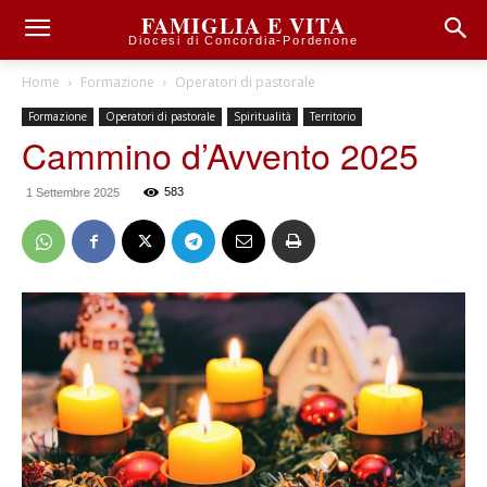
FAMIGLIA E VITA
Diocesi di Concordia-Pordenone
Home
Formazione
Operatori di pastorale
Formazione
Operatori di pastorale
Spiritualità
Territorio
Cammino d’Avvento 2025
583
1 Settembre 2025