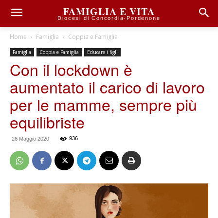
FAMIGLIA E VITA
Diocesi di Concordia-Pordenone
Home
Famiglia
Coppia e Famiglia
Famiglia
Coppia e Famiglia
Educare i figli
Con il lockdown è
aumentato il carico di lavoro
per le mamme, sempre più
equilibriste
936
26 Maggio 2020